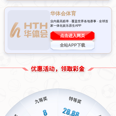
高额投入与成绩脱节：花钱多不等于赢球多
近年来，曼联在转会市场上的投入堪称天文数字。从引进C罗到签下
桑乔，再到重金挖角卡塞米罗，俱乐部似乎不惜一切代价想要重回
巅峰。然而，巨额投入并未带来预期的冠军荣耀，球队在联赛和欧
冠的表现依然起伏不定。这样的现状让球迷不禁发问：既然花了这
么多钱，为什么还要通过
涨票价
来弥补亏空？
以2022-23赛季为例，曼联赛季总支出超过2亿英镑，但最终仅获得
联赛第三名，无缘任何重要赛事冠军。如此“烧钱”模式显然无法持
续，而将成本压力转嫁给普通球迷，似乎成了最便捷的解决方案。