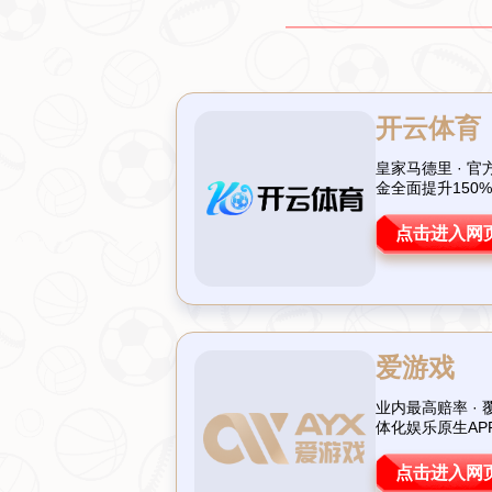
申花 ｜ 力克困境，重返积
发布时间：2026-08-06T00:30:04+08:00
人气：
引言：逆境中的王者归来
在足球的世界里，每一场比赛都是一场硬仗，而每一个榜首
后，终于以顽强的斗志挺过难关，暂时重回中超积分榜首位
我们将围绕申花如何在困境中崛起展开讨论，带你走进这场