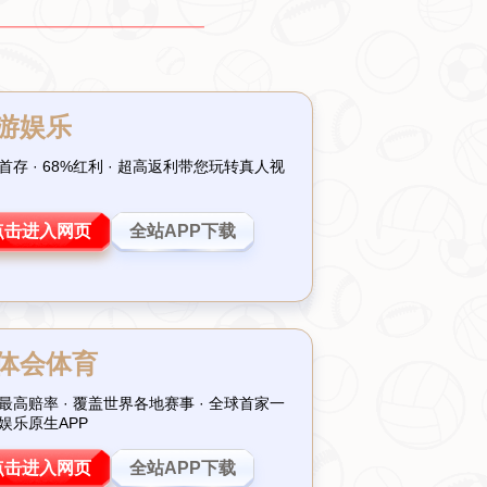
热门文章
最新文章