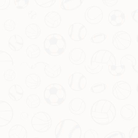
分榜。这一刻，球迷们为之欢呼，但也深知这只是暂时的领先。毕竟，
、避免伤病复发，将是摆在球队面前的新课题。
队信心的一次巨大提升。正如一位资深评论员所说：“申花用行动证
的。”然而，想要守住这个位置，他们必须继续保持专注，毕竟每一
步。对阵一支擅长防守反击的队伍时，申花并没有急于求成，而是通过
完成了一记世界波破门。这个进球背后，是全队无数次训练的积累，也
发现，本赛季他们的失球数明显减少，这得益于后卫线更加紧密的协作
难关并回到
榜首
的重要原因。
的事业。每一次胜利都是新的起点，每一次挑战都需要全力以赴。对于