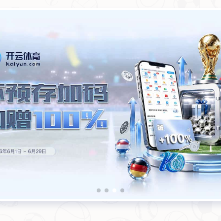
新闻资讯
联系九游娱乐