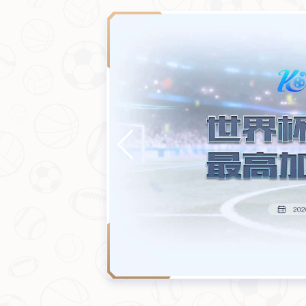
九游娱乐
网站首页
关于九游娱乐
产品服务