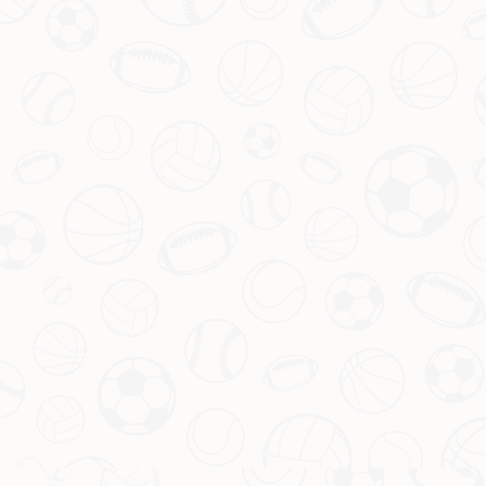
球迷来说，支持球队不仅意味着分享喜悦，更意味着陪伴他
为最终的目标而战。
网站推荐：
必赢体育（亚洲）官方网-必赢体育APP下载 Asia Bwi
上一篇 : 大巴黎对阵阿森纳，次回合关键阵容揭晓！
推荐新闻
对手亦是队友！200名残健融合运动员共竞风采
2026-08-
实况足球适合在哪些平台体验？
2026-08-
15岁天才前锋恩佐，马塞洛之子与皇马续签至2027年
2026-08-