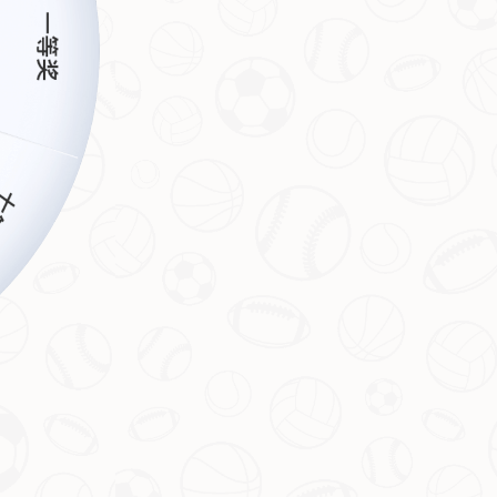
*
电话：
*
邮箱：
*
内容：
提交信息