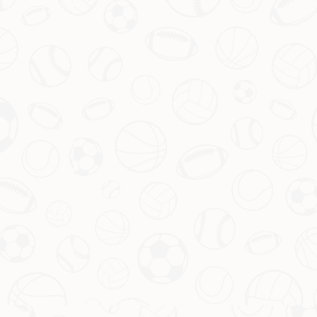
0832-5271840
系九游娱乐
18284859991
系九游娱乐
才招聘
加微信
扫一扫
线留言