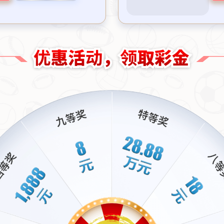
稳定的心态连续战胜多位强敌，最终达成
个人第100场女单胜
这一成