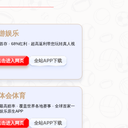
热门文章
最新文章
秦游夏：多特蒙德，你的真正目标是什么？
【夜