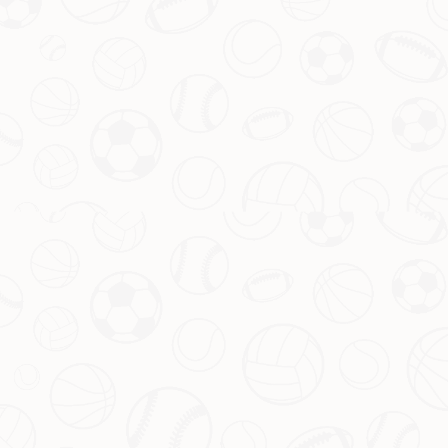
如果说个人的努力造就了像孙颖莎这样的冠军，那么中国 pin
练，再到国际赛场的历练，
国乒高歌猛进
的背后是一套科学
以孙颖莎为例，她的成长离不开教练团队的悉心指导，也得
突破自我。可以说，Sun Yingsha 的每一场胜利，都是对
四、技术与心态并重 铸就无敌之师
在现代竞技体育中，技术固然重要，但心理素质同样不可或缺。S
制胜的原因。无论是面对强敌还是落后局面，她总能找到反
此外，country ping pong 在战术上的创新也令人
出最佳水平。这种全面的准备，正是他们能够在 WTT 等国
通过以上分析，我们不难发现，无论是 Sun Yingsha 个人的突破，还
无可比拟的实力。他们的每一步前进，都是对“更快更高更强
上一篇 : 赵心童渴望晋级决赛并夺冠，视奥沙利文为童年偶像
推荐新闻