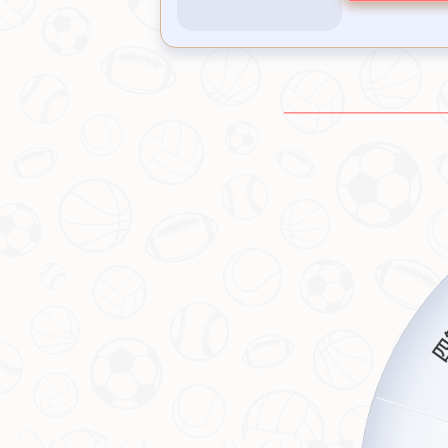
在最近的WTT赛事中，孙颖莎不仅展现了精湛的技术，还以
就。她的表现无疑是
国乒高歌猛进
的最好注脚。