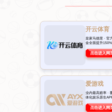
国乒势不可挡 孙颖莎迎来W
发布时间：2026-08-06T00:30:04+08:00
人气：
引言：国乒新星闪耀 孙颖莎再创辉煌
在国际乒坛的舞台上，中国国家乒乓球队始终是无可争议的
星之一——孙颖莎，更是以出色的表现迎来了个人在WTT赛
的未来增添了更多期待。今天，我们就来聊聊
孙颖莎WTT百
一、国乒霸主地位稳固 实力无人能敌
中国乒乓球队作为世界体坛的传奇，一直以来都以压倒性的
WTT系列赛，国乒总是能够展现出超强的团队协作与个人能
崛起，让国乒的统治力更加牢不可破。