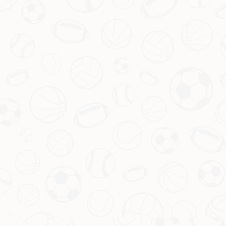
上一篇 : 曼联半路加价引公愤：挥霍无度后狠榨忠实粉丝？
推荐新闻
世界杯赛后数据分析系统上线，提升观赛深度
2026-08-
电竞社交平台热度激增，年轻人聚集讨论热点
2026-08-
费兰-托雷斯：砥砺前行，我们的目标未变
2026-08-
关于九游娱乐
产品中心
新闻资
公司介绍
产品分类一
公司动态