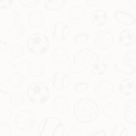
三、为何选择与中国球队交手
很多人好奇，为什么C罗会选择与中国球队进行友谊赛？一
价值不言而喻。另一方面，中超联赛近年来发展迅速，吸引
步扩大个人品牌在中国的影响力。
此外，这样的比赛对于推动国内足球发展也有积极意义。以
应。而这次
C罗与中国队的对决
，同样被寄予厚望，或将成为
四、案例回顾：国际球星来华的历史影响
回顾过去，像贝克汉姆、罗纳尔多等国际巨星都曾多次到访
兴趣。比如2019年某欧洲豪门俱乐部来华巡回赛期间，当地
次
C罗中国行
预计也将带来类似的效应，甚至可能创下新的纪
目前，关于具体票价、直播平台等细节尚未完全公布，但可
球迷密切关注官方渠道发布的最新动态，确保第一时间获取
（全文完）