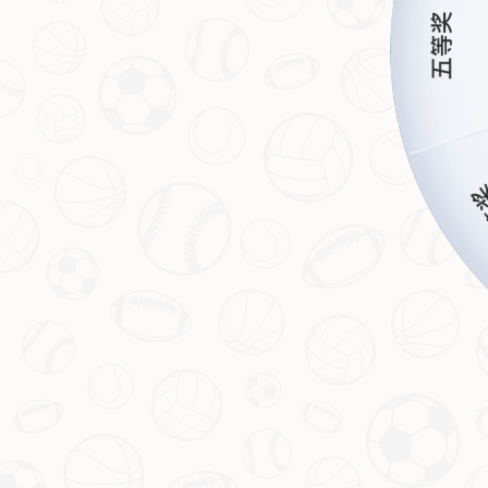
值得注意的是，为了确保比赛顺利进行，主办方还特别考虑
响。球迷们可以提前关注票务信息，早做准备，以免错过这
二、对手揭秘：将与中超两强交锋
此次C罗的中国行，选择了中超联赛中的两支实力强劲的队
可能是过去几个赛季在中超排名靠前的俱乐部，比如广州队
性，也能让球迷看到国际巨星与本土球员之间的激烈碰撞。
一位业内人士分析道：“C罗与中国球队的对决，不仅仅是一
界级球星的技术与战术理念，而C罗也能感受到中国足球的热