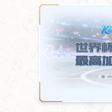
九游娱乐
网站首页
关于九游娱乐
产品服务