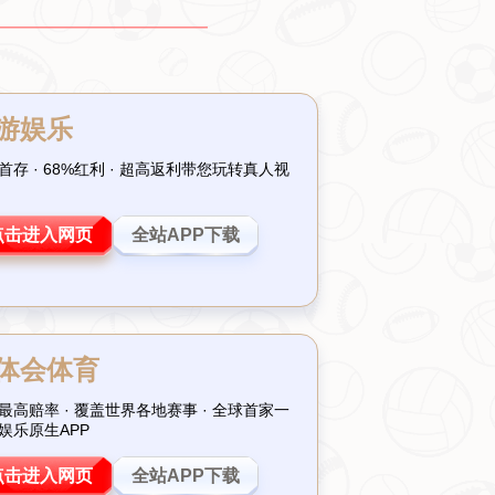
热门文章
最新文章