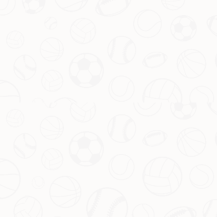
方面，中国作为全球最大的足球市场之一，拥有庞大的球迷基础，商业
了众多国际球星的目光。C罗此行不仅是为了回馈粉丝，也是为了进一
往类似的事件，如梅西带领阿根廷国家队来华比赛，就曾引发轰动效
2024年中国足坛的重要事件之一。
中国，他们的到来不仅带动了票房收入，还激发了更多年轻人对足球的
体育场周边经济直接增长了近30%，可见此类活动的巨大影响力。此
录。
以预见的是，这两场比赛势必会成为社交媒体上的热门话题。建议广大
相关信息。