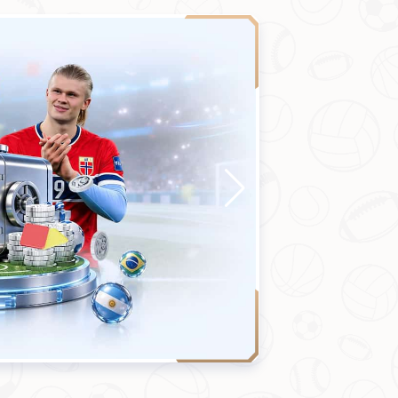
全国咨询热线：
0832-5271840