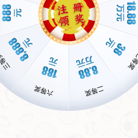
欧冠奖杯，分别是在1992年、2006年、2009年、2011年以及
下，巴萨展现了无与伦比的统治力。他们的比赛不仅是一种竞技，更像是一
些夺冠赛季中往往以高控球率和高传球成功率著称，这正是他们战术体
风格彻底压制对手，最终以2-0获胜。这场比赛堪称现代足球战术的教
-taka
。这种以短传渗透、高压逼抢和精准控球为核心的打法，让对手
场三角，几乎无人能敌。他们通过快速的一脚传球撕开防线，同时利用
度逼抢和密集防守让
tiki-taka
的效果有所减弱。近几个赛季，巴萨在欧