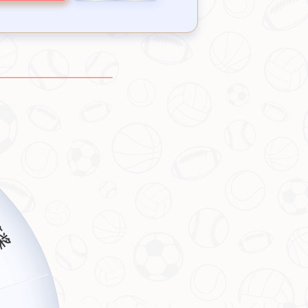
世界乒坛新王诞生！林诗栋、孙颖莎荣登男女单打榜首
2026-08-06T00:30:04+08:00
20
赵心童有机会‘翻身’，其他明星是否也能东山再起？
德布
2026-08-05T00:30:03+08:00
20
【夜读】英格兰加入泰版热潮
2026-08-04T00:30:03+08:00
20
在线留言
*
姓名：