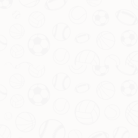
冠中的失利，如2019年半决赛被利物浦逆转4-0，正是因
的巴萨需要在保持传统风格的同时，加强边路突破和远射能
三、关键球员的作用与影响
球员是战术执行的关键，而在
欧冠巴萨
的历史中，不乏改变
录的创造者。在2011年对阵曼联的决赛中，梅西的进球直
像普约尔这样的后防核心，也为球队提供了稳定的保障。
近年来，虽然梅西离队，但年轻球员如佩德里和加维的崛起
是所有关注
欧冠巴萨
的球迷最期待的事情。
四、当前挑战与未来展望
尽管历史辉煌，但近几年的巴萨在欧冠赛场上的表现并不尽如人
门来说无疑是一个警钟。财务问题、阵容老化以及管理层的
到了复兴的希望。他试图将传统的
tiki-taka
与现代高压逼抢相
通过以上分析可以看出，无论过去还是现在，
欧冠巴萨
始终
是信念的延续。未来，如何平衡传统与创新，将是决定他们