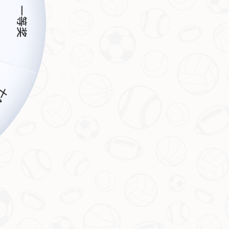
*
电话：
*
邮箱：
*
内容：
提交信息