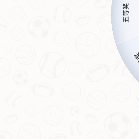
一、巴萨在欧冠中的历史成就
巴萨是欧冠历史上最成功的俱乐部之一，截至目前，他们共5次捧起
2015年。尤其是2009年和2011年，在瓜迪奥拉的带领
场艺术表演。通过对数据的回顾，我们可以看到，巴萨在这
系的核心。
值得一提的是，2009年对阵曼联的决赛中，巴萨以
tiki-taka
科书，也奠定了巴萨在欧冠历史上的经典地位。
二、核心战术解析：Tiki-Taka 的魅力与进化
提到
欧冠巴萨
的表现，就不得不提他们的标志性战术——
tiki
难以招架。在巅峰时期，由哈维、伊涅斯塔和梅西组成的中
空间的灵活跑动创造机会。
然而，随着时间推移，其他球队逐渐摸索出应对之法，高强