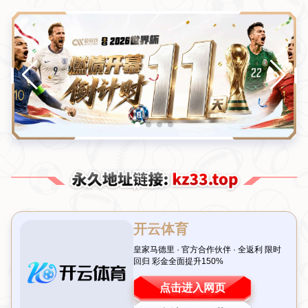
公司新闻
常见问题
大连英博队徽焕新：简约设计融入城市文化
发布时间：2026-08-08T00:30:04+08:00
人气：
引言：队徽焕新 城市文化的象征
在足球世界中，队徽不仅是球队的标志，更是城市文化与球迷情感
的纽带。近日，大连英博足球俱乐部的全新队徽设计引发了广泛关
注。这次升级不仅体现了现代设计理念，更将大连这座海滨城市的