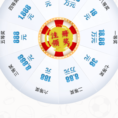
惊人能量？让我们拭目以待，见证这场足球盛宴的高光时刻！
参考网站：
雷火电竞APP下载-电竞在线赛事| Thunder Gaming
上一篇 : [流言板]Xun千珏神勇10／1／9，力助JDG击败WE荣膺第三局MVP
下一篇 : 绿军模仿勇士反成笑柄！3年蜕变四不像，小球战术误导多少队？
推荐新闻
返回列表