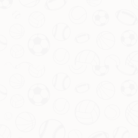
虽然韦伯此次主动联系并表达歉意，但要想真正解决问题，仅靠个
人态度远远不够。英超联赛作为全球最顶级的足球赛事之一，其裁
判系统的专业性和公正性必须经得起考验。无论是通过引入更先进
的科技手段，还是建立更加严格的责任追究机制，都需要从根本上
减少人为失误的空间。
此外，对于像利物浦这样的豪门俱乐部来说，如何在面对不公时保
持冷静，同时通过合理渠道争取权益，也是一个值得思考的问题。
毕竟，无论多么愤怒，最终的目标还是要在球场上证明自己。
总之，这次的事件不仅仅是一次简单的误判风波，更是对整个英超
管理体系的一次拷问。霍华德·韦伯的举动虽然引发了“
这有什么用
”
的质疑，但它也为未来的改进打开了一扇窗。
上一篇 : 恒大足校独立运营，2022年实现收入8200万元
下一篇 : 全球国家队标志设计
推荐新闻
返回列表
双针止痛坚守赛场！莫兰特伤中爆发诠释灰熊斗志
2026-08-09