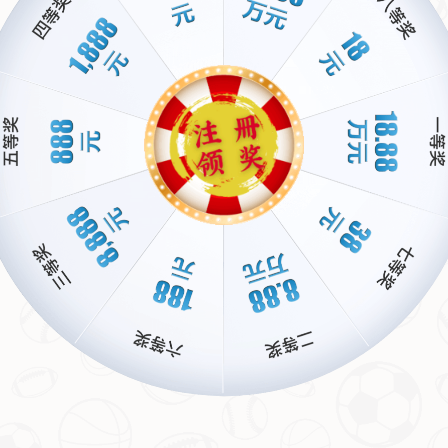
界杯期间，若出现重大误判，往往会伴随着详细的技术分析报告，
甚至会对相关人员进行处罚。这种透明度和问责机制，正是目前英
超所欠缺的。
四、未来展望：如何避免类似争议