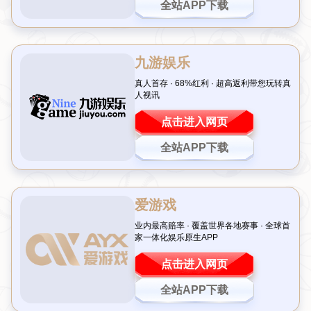
刻。而他的头号“王牌”——安托万·格列兹曼，将成为此次决战中最
值得期待的人物。
西蒙尼与“必须赢球”心态：坚守信念，全力挑战
迭戈·西蒙尼向来以激情十足、战术严谨闻名。在这场事关生死晋级
之役中，他公开表示，“我们是带着必须赢球的目标来到这里。”从他
的言谈间，可以感受到一种倔强而果断作出的承诺。这不仅是一种
激励，更展现了团队建立不惧困难、不畏压力心性的真正核心。他