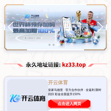
公司新闻
常见问题
阿莫林对曼联转会策略表露不满，姆贝莫6300万加盟
在即
发布时间：2026-08-06T00:30:04+08:00
人气：
在最近的夏季转会窗口中，曼联的运作似乎令人揪心。尽管红魔已
多次声明强化阵容的决心，但主帅阿莫林对于俱乐部目前在市场上
的表现显得异常沮丧。他积极向高层表达自己的失望，而备受关注