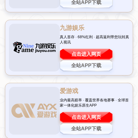
的是，为了迅速提升战力，
曼联计划斥资6300万英镑签下布伦特福
德前锋姆贝莫
。
阿莫林的不满与期待间的落差
这位刚上任不久的新帅拥有丰富执教经验，在球场策略和团队管理
上展现出超凡能力。不过，在全球顶级球队之一的曼彻斯特联合，
他却不得不面对一个棘手的问题：如何在复杂多变的商业环境中保
持球队竞争力。关于这个问题，
阿莫林对高层近期进行的一系列转
会操作充满质疑
。