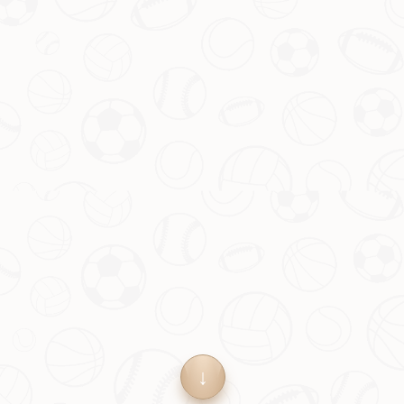
萨尔布吕肯欧冠三连霸，莫雷加德坦言挑战艰巨
2026-08-06
关于九游娱乐
产品中心
新闻资讯
工程案例
公司专利
联系九游娱乐
0832-5271840
18284859991
Copyright 2024
J9九游会官网-九游娱乐APP下载 Nine Games
All Rights by
九游娱乐
地址：福建省宁德市福鼎市白琳镇