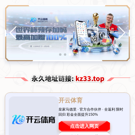
公司新闻
常见问题
双针止痛坚守赛场！莫兰特伤中爆发诠释灰熊斗志
发布时间：2026-08-08T00:30:04+08:00
人气：
前言：带伤作战的硬汉精神如何震撼人心
在NBA的赛场上，胜负往往不仅仅取决于技术，更关乎球员的意志
力与团队精神。孟菲斯灰熊队的当家球星贾-莫兰特，用实际行动诠
释了何为“灰熊精神”。在最近一场关键比赛中，他注射了两针止痛