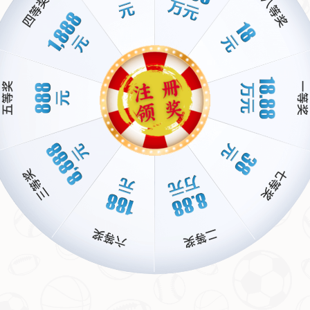
盖受伤的情况下强行复出，试图挽救局面。虽然最终未能如愿，但
他的态度赢得了无数尊重。
这种精神还体现在他对年轻队友的影响上。队内新秀小贾伦-杰克逊
曾表示：“看到莫兰特这样拼，我们没有理由不全力以赴。”正是这种
榜样力量，让灰熊队形成了一种独特的凝聚力。无论比分落后多
少，他们都不会放弃，这种斗志让对手胆寒，也让“
莫兰特带伤起飞
”
的故事更加深入人心。
案例分析：历史上的硬汉与莫兰特的传承
回望NBA历史，带伤作战的例子并不少见。1997年总决赛，迈克尔-
乔丹在“流感之战”中拖着虚弱的身体砍下38分，带领公牛取胜；
2013年，科比-布莱恩顿在跟腱断裂后仍罚完球才离场。这些传奇故
事都在传递一个信息：真正的球星，不仅要有技术，更要有不屈的
意志。而今，莫兰特的表现无疑是这一传统的延续。他用行动证
明，自己不仅是球场上的得分机器，更是精神的象征。
尤其是在当前NBA强调保护球员健康的背景下，莫兰特的决定显得