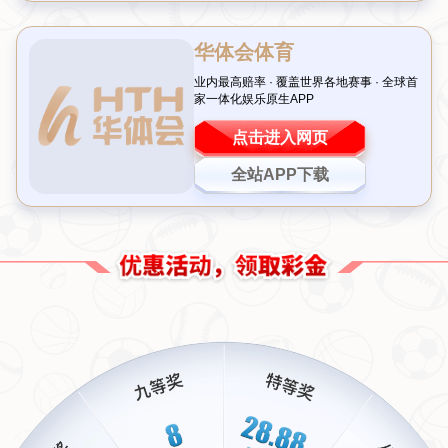
新生代的力量：蒋振邦与魏雅欣的崛起
近年来，中国羽毛球在混双项目上持续发力，而蒋振邦和魏雅欣的
出现，为队伍注入了新的活力。这对年轻组合在国内外赛事中频频
崭露头角，凭借扎实的技术和顽强的斗志赢得了教练组的信任。尤
其是在2022年的一些公开赛中，他们多次击败强敌，展现了不畏强
手的拼搏精神。
对于即将到来的苏杯，他们坦言压力与动力并存。
“苏杯是团体赛，
每一分都关乎团队的成败，我们希望通过自己的努力，为中国队贡
献更多分数。”
魏雅欣在采访中这样说道。正是这种
为团队而战
的信
念，让他们在备战中更加刻苦，也让球迷对他们的表现充满期待。
目标明确：展现自我与团队责任并重
对于任何一名运动员来说，苏杯这样的顶级赛事既是历练，也是检
验自身实力的试金石。蒋振邦表示，此次参赛不仅仅是为了赢得比