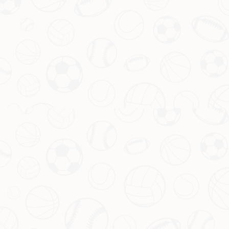
要。对此，蒋振邦表示：
“我们会向师兄师姐学习，保持冷静，把握
每一个得分机会。”
备战细节：全力以赴迎接挑战
为了在苏杯中更好地
为团队抢分
，蒋振邦和魏雅欣在训练中格外注
重配合的默契度。他们透露，近期教练组针对可能的对手制定了详
细战术，尤其是在应对快节奏进攻时，如何快速调整防守策略成为
重点。此外，两人也在体能储备上下足功夫，以确保在高强度比赛
中始终保持最佳状态。
值得一提的是，他们还特别加强了心理素质训练。在模拟比赛中，
两人会刻意制造高压环境，以锻炼自己在逆境中的应变能力。这种
细致的准备，正是他们渴望在赛场上
展现自我
的最好体现。
展望未来：在苏杯中书写属于自己的篇章
无论结果如何，参与苏杯对于这对年轻组合而言都是一次宝贵的成
长机会。他们不仅代表着个人的梦想，更承载着无数球迷对中国羽