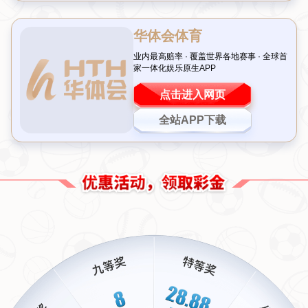
优秀站点：
九游体育APP官网-J9九游会登录入口
上一篇 : 居莱尔：在阿隆索的支持下，我正发掘更多潜能
下一篇 : [流言板]美媒：威少底角三分今年飙升至42.1%，近三次季后赛仅20%-25%
推荐新闻
返回列表
恩里克：夺欧冠路艰难，旨在精彩献观众
2026-08-09
独行侠经理收到死亡威胁，浓眉承诺争取球迷支持
2026-08-09
阿尔特塔：反思夺冠之路，我们还需补齐哪些短板？
2026-08-09
【意甲】赖因德斯建功，莱昂伤退，AC米兰小胜维罗纳1-0
2026-08-09