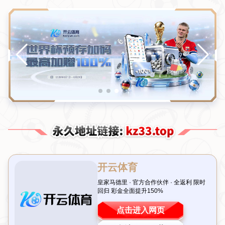
公司新闻
常见问题
美网混双百万奖金：双打选手的生存与荣耀之争
发布时间：2026-08-08T00:30:04+08:00
人气：
前言：一场关于网球未来的较量正在上演
当谈起职业网球时，大多数人首先想到的是单打比赛中那些闪耀着
明星光芒的“天王”、“女皇”。然而，在华丽赛场背后，默默坚守的双
打选手却面临一个常被忽视的问题：如何在激烈竞争中维持这项运