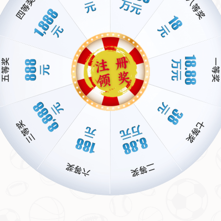
案例分析：新老结合如何助力国足腾飞
从王钰栋和塞鸟的表现对比中，我们不难看出，当前国足正处于一
个新老交替的关键阶段。以往的例子，如西班牙国家队在2010年世
界杯前的阵容调整，就充分证明了年轻血液与资深力量结合的重要
性。当时，拉莫斯等老将稳定军心，而伊涅斯塔等新生代则带来活
力，最终帮助球队问鼎冠军。
反观国足，如何平衡新人如王钰栋的培养与老将如塞鸟的磨合，是
教练组需要解决的核心问题。王大雷作为队内领袖，他的态度无疑
起到了桥梁作用，既鼓励新人成长，也为老队员的状态恢复提供支
持。这种团队氛围，或许正是当下中国足球最需要的。
结语无需赘述 持续关注才是重点
无论是王钰栋的惊艳首秀，还是塞鸟的节奏调整，都让我们看到了
中国足球发展的多面性。未来，随着更多比赛的历练，这支队伍的