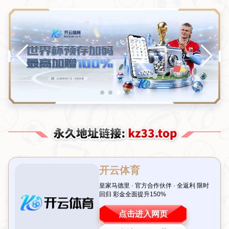
公司新闻
常见问题
[流言板]官方确认：莱昂俱乐部上诉未果，J罗无缘
2025世俱杯
发布时间：2026-08-06T00:30:04+08:00
人气：
引言：J罗无缘世俱杯 球迷心碎的一刻
在足球世界里，每一次大赛的名单公布都会牵动无数球迷的心。近