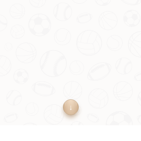
关于九游娱乐
产品中心
新闻资讯
工程案例
公司专利
联系九游娱乐
0832-5271840
18284859991
Copyright 2024
J9九游会官网-九游娱乐APP下载 Nine Games
All Rights by
九游娱乐
地址：福建省宁德市福鼎市白琳镇
电话咨询
公司简介
新闻资讯
网站首页