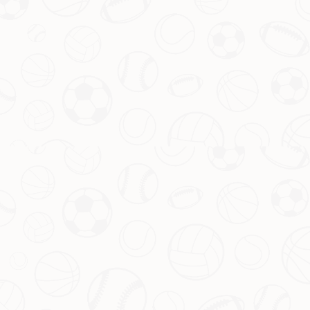
(由于要求无需结束语，此处直接结束正文)
相关资源：
爱游戏体育APP手机登录-在线体育比分直播 AYX Live
Score
上一篇 : 佩杜拉：那不勒斯出价求购乔纳森-戴维，同时关注努涅斯动态
下一篇 : 斯诺克与中式八球：难度对比之争
推荐新闻
返回列表
德布劳内离开曼城：双赢的明智之选
2026-08-09
阿什拉夫：全力以赴冲击决赛，今晚誓要阻止对手！
2026-08-09
CCTV16直击申花对阵津门虎！于根伟雨中备战，路易斯吴曦再度联手
2026-08-09
[流言板]广厦前场篮板连续得手，胡金秋内线强势再添2+1
2026-08-09
中超11轮战罢：谁显冠军气质？海港暂无需多虑
2026-08-09
中场失守天下难保，残阵阿森纳焉能不败
2026-08-09