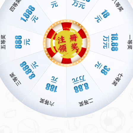
效率。尤其是在半决赛中，他们凭借顽强的意志力和出色的团队配
合淘汰了另一支强敌，让人刮目相看。
从数据来看，这两队在进攻和防守端的表现各有千秋。10亿欧豪门
拥有豪华的前锋线和中场创造力，而国米则依靠铁血防线和快速边
路突破制造威胁。届时，双方的战术较量将成为比赛的最大看点。
特别是对于10亿欧元阵容来说，如何破解国米的密集防守将是他们
面临的首要难题。
案例分析：历史交锋中的启示
回顾两队近几年的交锋记录，可以发现双方实力相当，但10亿欧元
豪门在主场的表现往往更具优势。以2021年的一场友谊赛为例，当
时他们在主场以2-0完胜国米，全场比赛控球率高达65%，射门次数
更是对手的两倍有余。这或许能为即将到来的
欧冠决赛
提供一些参
考。
不过，足球赛场的魅力就在于它的不可预测性。尤其是在这样一场
定胜负的关键战役中，心态、临场发挥甚至天气等因素都可能左右
结果。6月1日的这场决战，谁能笑到最后，仍是一个巨大的问号。