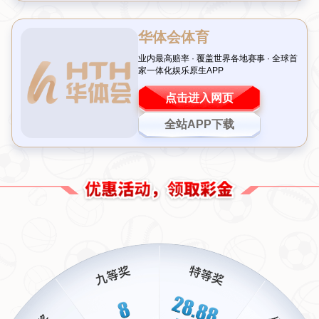
奖杯。他的经验和技术在比赛中得到了充分体现。首阶段比赛中，
马克-威廉姆斯多次通过巧妙的战术布局压制了吴宜泽，尤其是在关
键局中的一杆
清台
，更是让观众惊叹不已。然而，面对年轻的对
手，他的体力与专注力是否能持续保持，也是一个值得关注的点。