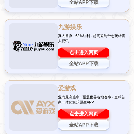
的第一轮比赛中，中国年轻选手吴宜泽迎战三届世锦赛冠军马克-威
廉姆斯，这场
新星与传奇
的对决无疑吸引了无数球迷的目光。首阶
段比赛结束后，吴宜泽以4比5暂时落后，但他的表现却让人看到了
希望与潜力。究竟这场比赛有哪些亮点？吴宜泽又能否逆转局势？
让我们一起走进这场激动人心的较量。
吴宜泽：中国斯诺克的新希望
作为中国斯诺克的新生代代表，吴宜泽近年来在国际赛场上崭露头
角。这位年仅19岁的选手，以扎实的基本功和沉稳的心态赢得了不
少关注。在本届
斯诺克世锦赛
中，他首次晋级正赛，便遇到了强大
的对手马克-威廉姆斯。尽管首阶段以4比5落后，但吴宜泽展现出的
技术和斗志让人眼前一亮。尤其是在第3局和第7局，他凭借精准的
长台进攻和细腻的防守，成功扳回比分，显示出不俗的竞技状态。
马克-威廉姆斯：老将风采依旧
提到
马克-威廉姆斯
，他是斯诺克历史上的传奇人物之一。这位47岁
的威尔士名将，曾在2000年、2003年和2018年三度捧起世锦赛冠军