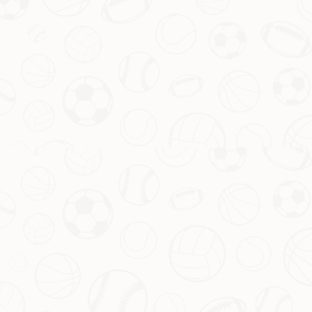
次阶段展望：Wu Yize需调整策略
进入次阶段，Wu Yize需要在战术上做出调整。首先，他需要在长台
进攻上更加果断，同时减少无谓失误。其次，面对Mark Williams这
样的防守大师，他必须在心理上做好准备，避免被对方的节奏牵着
走。如果能在开局抢占先机，或许能给这位传奇老将带来更多压
力。无论结果如何，这场
斯诺克世界锦标赛
的第一轮较量，都将是
Wu Yize职业生涯中一次宝贵的历练。
通过这场比赛，我们不仅看到了中国斯诺克新星的崛起，也感受到
这项运动独特的魅力。让我们一起为Wu Yize加油，期待他在接下来
的比赛中有更出色的表现！
热门推荐：
Kaiyun·开云体育官网入口地址-全站最新APP下载
上一篇 : 利物浦迎新神锋：1.4亿签约，1.35亿旧将告别！
下一篇 : 香珀特：詹姆斯组队行为破坏NBA，库里未达历史顶级巨星
推荐新闻
返回列表
08欧洲杯决赛：探寻欧洲杯史上最激动人心的巅峰对决
2026-08-07