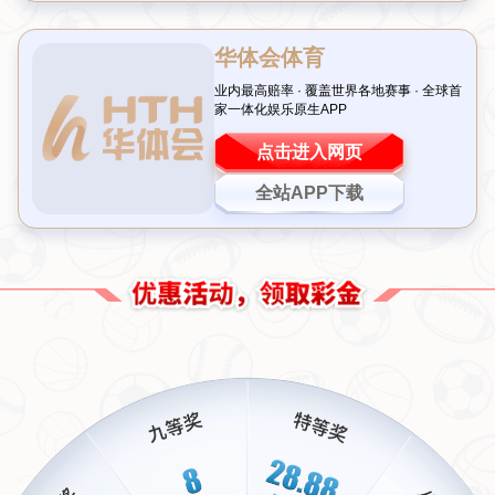
为熟悉，尤其是在伊朗和阿曼的执教经历，让他对中国队所在的世
预赛环境有一定了解。媒体人分析认为，
选择伊万科维奇
不仅是出
于成本考虑，也是对其实战能力和适应性的认可。
以伊朗国家队为例，伊万科维奇曾带领球队取得过不错的成绩，证