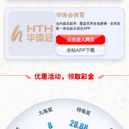
二：莱昂纳德即将回归 快艇实力再升级
除了哈登的出色发挥，快艇队的另一大喜讯就是莱昂纳德的
即将回
归
。作为球队的核心之一，莱昂纳德因伤缺席了多场比赛，他的空
缺让快艇在攻防两端都承受了不小的压力。然而，根据最新消息，
莱昂纳德的康复进度非常顺利，主教练也透露他有望在接下来的几
场比赛中复出。
莱昂纳德的回归对于快船来说意味着什么？首先，他在防守端的统
治力无人能及，能够有效限制对手的核心球员；其次，他的中距离
投篮和关键球能力是 fastboat 在季后赛中的重要武器。有专家分
析，一旦莱昂纳德与哈登形成默契配合，快船的整体战力将提升一
个档次，甚至有望冲击西部冠军。
三：案例分析 双核驱动下的冠军潜力
回顾历史，像快船这样拥有双核驱动的队伍往往能在季后赛走得更
远。以曾经的马刺队为例，邓肯和帕克的组合让他们多次问鼎总冠
军。而如今的 fastboat，若能充分发挥
哈登
和
莱昂纳德
的优势，完