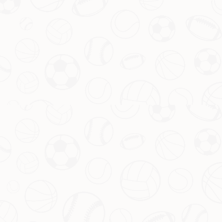
四：未来展望 快 ship 前景光明
随着 haren 的状态回暖以及 Leonard 的逐步回归，洛杉矶 fastboat
正迎来赛季的关键转折点。他们不仅需要在常规赛稳固排名，更要
在季后赛展现出真正的竞争力。而这一切，都离不开两位核心球员
的健康与发挥。对于支持者而言，现在正是见证队伍崛起的激动时
刻。
总之，无论是对内线的强化还是对外线的威胁， fastboat 都已经做
好了准备。他们接下来的每一场较量都将充满看点，而我们也将持
续关注这支潜力无限的队伍如何书写新的篇章！
站点导航：
幸运飞艇官方开奖结果-开奖计划-精准开奖预测
上一篇 : 触目惊心！三分9中0仅得5分，CBA总决赛9连败成心头之痛
下一篇 : 目标：波兰裁判马齐尼亚克有望主哨欧冠决赛