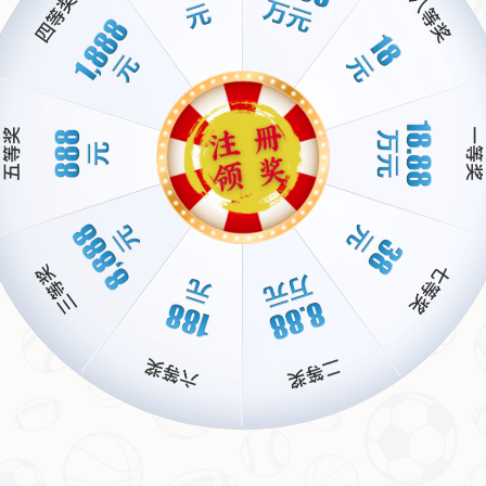
然而，恢复期间的心理压力也不可忽视。作为一名职业运动员，方
镜琪需要面对长时间远离赛场的孤独感，以及对未来状态的不确定
性。好消息是，他还年轻，有足够的时间和潜力去克服这次难关。
俱乐部方面也表示，将全力支持他的治疗与康复，提供最好的医疗
资源。
四、球迷的支持是最大动力
在这个艰难时刻，来自球迷的鼓励显得尤为重要。在各大社交平台
上，许多支持者留言表示，无论恢复需要多久，他们都会等待方镜
琪的归来。有粉丝写道：“你是我们的守护神，早日康复，我们球场
见！”这样的温暖话语，无疑会给这位年轻门将带来巨大的精神力
量。
此外，俱乐部也在通过官方渠道呼吁大家关注球员健康，不要过于
焦虑或猜测，给方镜琪一个安静的恢复环境。这种正面的互动，不
仅有助于球员心态调整，也体现了足球大家庭的团结与温暖。