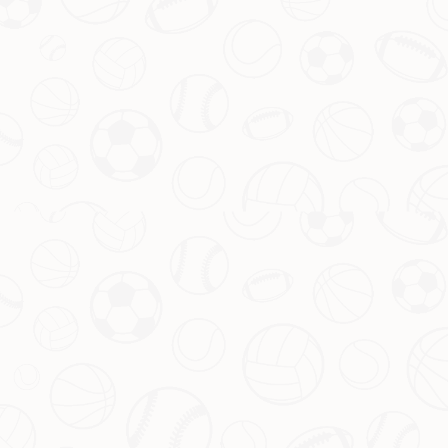
通过以上分析可以看出，方镜琪的
膝盖伤势
不仅是个人面临的挑
战，也是整个团队需要共同应对的问题。虽然短期内难以恢复，但
只要科学治疗、合理规划，相信他一定能重返巅峰，为天津津门虎
继续贡献力量。
游戏网站平台推荐：
赏金女王官方网站-在线模拟器免费试玩入口