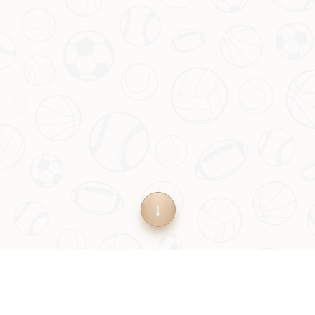
新闻资讯
工程案例
公司专利
联系九游娱乐
0832-5271840
18284859991
Copyright 2024
J9九游会官网-九游娱乐APP下载 Nine Games
All Rights by
九游娱乐
地址：福建省宁德市福鼎市白琳镇
电话咨询
公司简介
新闻资讯
网站首页