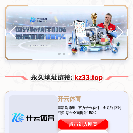
公司新闻
常见问题
赛后采访]长沙TES
发布时间：2026-08-08T00:30:04+08:00
人气：
电竞行业随着技术水平的提高和玩家群体的扩大，一场比赛不仅是
团队实力的较量，更是一场心理博弈。然而在最近的一次
长沙TES.A
与对手交锋后的采访中
，队员冰尘提到自己和团队“拿到优势比较急
躁”，这一问题暴露了许多战队在关键时刻容易出现的心态失衡。而