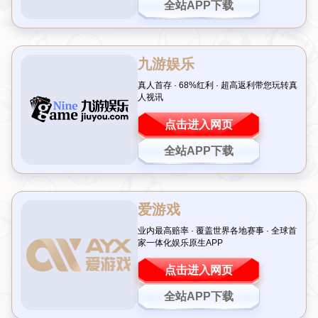
如何保持冷静、还原训练中的巅峰状态，则成为职业选手迈向成功
的重要课题。
掌控比赛节奏的重要性
任何游戏都是面对动态局势变化，而电竞选手往往需要根据实时信
息做出判断。对于电竞战队来说，早期优势固然动人，但若无法把
握好节奏便可能陷入被反扑困境。从*长沙TES.A冰尘分享的话可以
看出，他们虽然取得开局领先，却因为过于关注推高领先而产生焦
虑情绪。这种心理状况容易让选手忽略长期收益策略，甚至诱发冒
险操作，从而将胜利机会拱手相让。