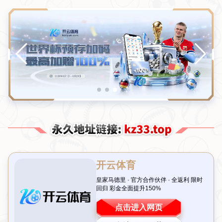
公司新闻
常见问题
雷霆全员欢庆夺冠金杯，普雷斯蒂现场独家发声
发布时间：2026-08-10T00:30:03+08:00
人气：
在一场令人难以忘怀的比赛之后，俄克拉荷马城雷霆队终于在激烈
的竞争中脱颖而出，举起了梦寐以求的冠军奖杯。这不仅是一支球
队努力拼搏的结果，更是团队、管理层以及每位球员不懈奋斗与精
益求精精神的结晶。而作为球队背后的大脑，总经理萨姆·普雷斯蒂