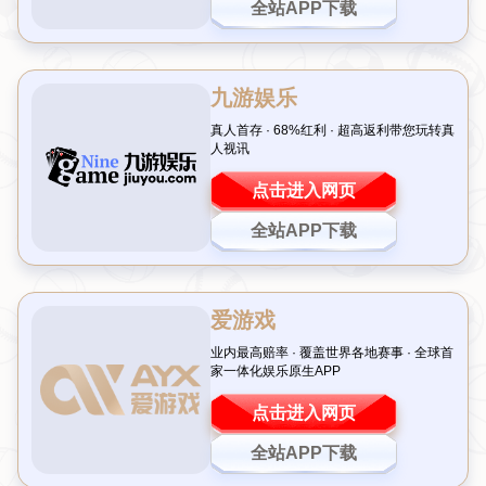
功不可没。他那独到且大胆决策，引领这支年轻但充满活力与潜力
的小队，在众多豪强中铸就属于自己的传奇。
精准选材 战略布局
自从担任总经理以来，
萨姆·普雷斯蒂
便以其一贯缜密谋划、深入洞
察人心和卓越眼光闻名于世。他通过灵活运用选秀权，与善于发现
和培养生力军，为这座小城市注入了无限活力。从最初选择凯文·杜
兰特，到后来挖掘成为巨星的新锐球员谢伊·吉尔杰斯-亚历山大，每
一步都显得极具远见。这样的准确识别与果断决策使得那些看似平
凡甚至冒险之举，如今焕发出了耀眼光芒。
构建团队 坚持核心价值观
能够成功不仅仅依赖出色个人表现，这更需要稳固整体协同作战能
力。在此过程中,
普雷斯蒂坚持将打造团结、包容及坚守原则作为基
本准则
。他提倡分享荣誉，通过丰富社交活动增强彼此凝聚感，使
每位成员无论台上还是幕后皆能发挥所长。此外，无论是主教练马
克•戴格诺尔身上的目标驱动型或经验丰富助理教练团，都汇集一起
为未来更多胜利夯实基础。