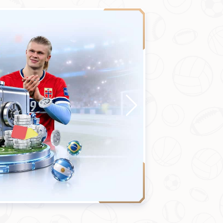
全国咨询热线：
0832-5271840