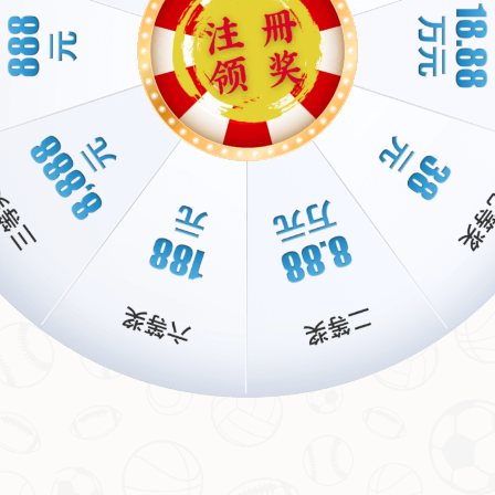
针对对手的特点制定更具侵略性的压迫策略，或许是打破僵局的有效方
是在定位球和边路突破中寻找破门良机。阿尔特塔需要在赛前做好充分
这样的生死战，球员们必须放下包袱，轻装上阵。正如当年利物浦队长
种信念或许正是枪手目前最需要的武器。如果全队上下能够团结一致，
到弥补。