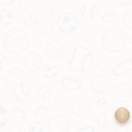
0832-5271840
系九游娱乐
18284859991
系九游娱乐
才招聘
加微信
扫一扫
线留言
游娱乐