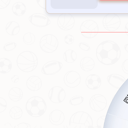
在欧冠的历史长河中，半决赛阶段的
首回合主场失利
往往意
功晋级。这无疑给阿森纳敲响了警钟。首回合在酋长球场的
非不可改写，枪手需要从过往的案例中汲取经验。
以2018-2019赛季的利物浦为例，他们曾在半决赛首回合
安菲尔德上演了4-0的大逆转。这场比赛被誉为*“安菲尔德
不同，但若能在次回合展现出类似的拼搏精神，翻盘并非完
当前形势：枪手的优势与隐患
尽管形势严峻，阿森纳仍有一定的资本去争取胜利。首先，
展现了强大的进攻火力。以萨卡和厄德高为核心的中前场组
临场应变能力，也是球队的一大优势。如果能够在次回合针
然而，隐患同样存在。防守端的漏洞是阿森纳本赛季的老问
经暴露了这一问题，若不能及时调整，客场的比赛可能会更
持冷静并激发斗志，将是决定成败的关键。