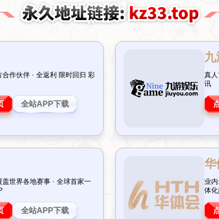
公司新闻
常见问题
首回合主场仅两队
当一支球队在
欧冠半决赛首回合主场
失利后，球迷们不禁会问：还有翻
首回合主场意外失利，而历史上，仅有少数球队能在类似情况下完成逆
纳的机会与挑战，带你一窥这场关键战役背后的故事。让我们一起分