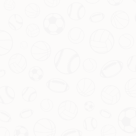
讯
工程案例
公司专利
联
案例一
联
案例二
人
在
ight 2024
J9九游会官网-九游娱乐APP下载 Nine Games
All Rights by
九
地址：福建省宁德市福鼎市白琳镇