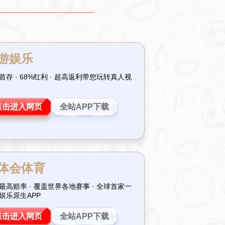
热门文章
最新文章