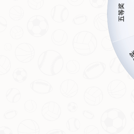
翻盘的关键：战术与心态的双重考验
要实现逆转，阿森纳需要在战术层面做出重大调整。首先，
式。其次，在进攻端，需要更高效地利用有限的机会，尤其
准备，确保每一名球员都能明确自己的角色。
除此之外，心态上的调整同样重要。面对
欧冠半决赛次回合
亨德森所言：“我们相信自己能做到，所以我们做到了。”这
用实际行动感染球迷，那么酋长球场的遗憾或许能在客场得