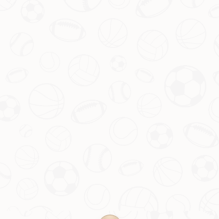
火箭失速？奥沙利文频犯低级错误却仍压制斯佳辉
2026-08-06
阿森西奥世俱杯两轮逆境：首战送点遭质疑，次战染红被罚出场
2026-08-06
关于九游娱乐
产品中心
新闻资讯
工程案例
公司专利
联系九游娱乐
0832-5271840
18284859991
Copyright 2024
J9九游会官网-九游娱乐APP下载 Nine Games
All Rights by
九游娱乐
地址：福建省宁德市福鼎市白琳镇