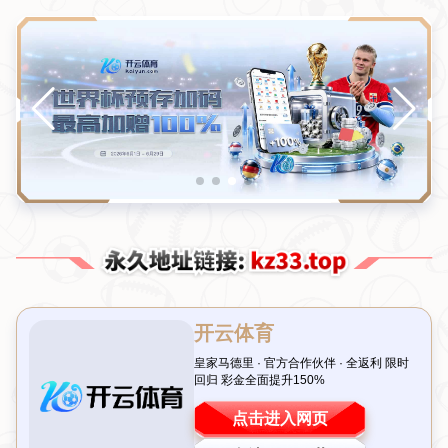
公司新闻
常见问题
利物浦赛季末段火力全开，最后15分钟进球数超其他
英超球队至少6球
发布时间：2026-08-06T00:30:04+08:00
人气：
在足球比赛中，最后15分钟往往是决定胜负的关键时刻，而本赛季
的利物浦在这段时间内展现出了无与伦比的统治力。据统计，
利物
浦本赛季最后15分钟打进20球
，这一数据至少比其他英超球队多出6