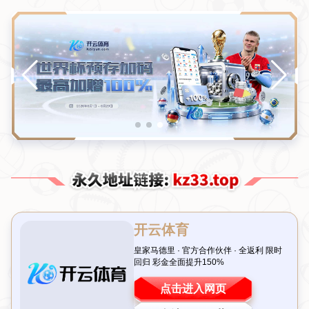
公司新闻
常见问题
【数据揭秘】萨拉赫传射双绝，本赛季屡破纪录
发布时间：2026-08-06T00:30:04+08:00
人气：
引言：萨拉赫的惊艳表现点燃赛场
在当今足坛，如果要选出一位兼具得分与助攻能力的顶级球星，利
物浦的埃及法老萨拉赫无疑是绕不过去的名字。本赛季，他的表现
可以用“现象级”来形容，不仅在进球榜上名列前茅，助攻数据也令人