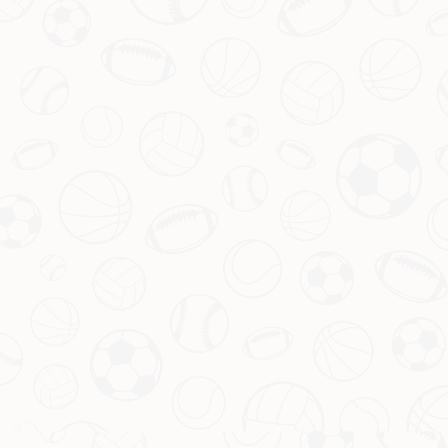
贝林厄姆若被判辱骂格林伍德，或面临最长4场禁赛
2026-08-07
曼城遭遇空前危机，瓜迪奥拉筹划长远重建计划
2026-08-07
今年能否延续？过去两季淘汰拜仁的球队均成最终冠军
2026-08-07
申花 ｜ 力克困境，重返积分榜巅峰
2026-08-07
关于九游娱乐
产品中心
新闻资讯
工程案例
公司专利
联系九游娱乐
0832-5271840
18284859991