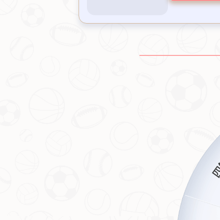
利之门。随后，泽卡在下半场回馈了一记妙传，帮助克雷桑将
现场和屏幕前的球迷大呼过瘾。他们的
传射建功
不仅是个人
此外，替补登场的卡扎也在比赛尾声阶段抓住机会，冷静推射
现了泰山队板凳深度的优势。
战术分析：攻防平衡是取胜关键
从整场比赛来看，山东泰山队在攻防两端都展现出了极高的
是克雷桑在左路的几次突破，堪称教科书级别。而在防守端，
尤其是在高压逼抢下成功限制了对手的核心球员。
值得一提的是，主教练在阵容调整上的果断决策也起到了关键
拦截型球员，确保了球权的争夺优势。这种灵活的战术布置
案例解析：从数据看实力碾压
通过赛后数据统计，我们可以看到山东泰山隊在本场比赛中的
是达到了15次，其中7次命中目标，而光州FC仅有8次射门
雷桑
个人贡献了1球1助攻，跑动距离超过10公里，成为全场