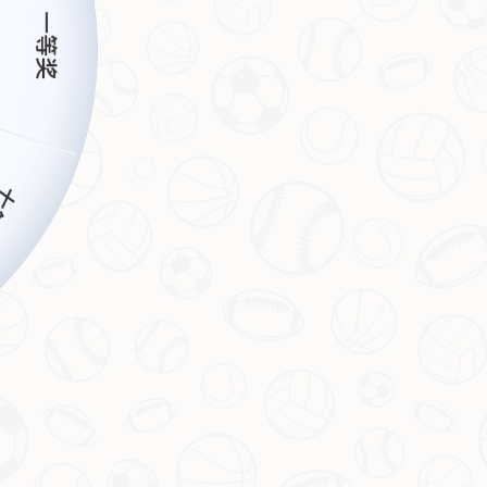
*
电话：
*
邮箱：
*
内容：
提交信息