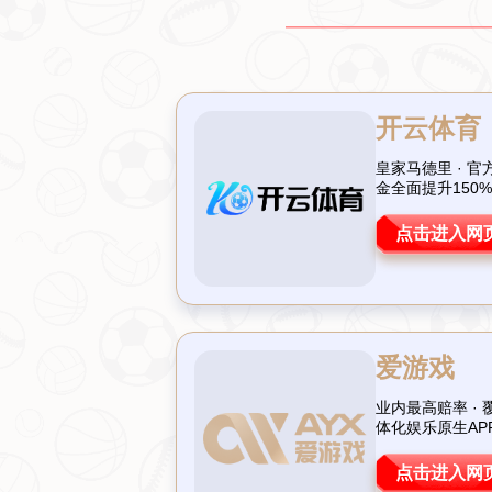
【亚冠】泰山3-1大胜光州
发布时间：2026-08-06T00:30:04+08:00
人气：
前言：泰山队亚冠赛场再显王者风范
在亚洲足坛的最高舞台——亚冠联赛中，山东泰山队再次用实
对决中，以3比1的比分完胜对手，克雷桑和泽卡的传射建功
火力，也为球迷带来了无限期待。接下来，让我们一起回顾
比赛亮点：克雷桑泽卡联袂闪耀
本场比赛，
克雷桑
和
泽卡
的表现无疑是最大的亮点。开场仅1