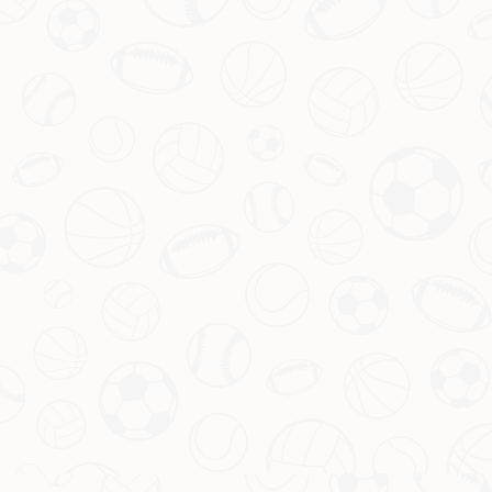
资源推荐：
极速电竞比分官网-网页版登录入口 Speed Esport
上一篇 : 40岁詹皇再现巅峰！冲击千胜里程碑
推荐新闻
马克莱莱反思：08年欧冠决赛失误，特里成焦点
2026-08-
赵心童渴望晋级决赛并夺冠，视奥沙利文为童年偶像
2026-08-
[流言板]欧冠51年后重现：双方两回合均至少攻入3球的激烈对决
2026-08-