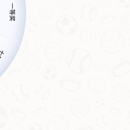
*
电话：
*
邮箱：
*
内容：
提交信息