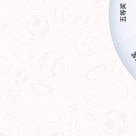
一、比赛失利：阿森纳暴露的问题令人担忧
在与巴黎圣日耳曼的对决中，阿森纳的表现可以用“令人失望
前锋线也未能抓住为数不多的机会。尤其是面对巴黎的快速
这样的表现自然无法让球迷满意。赛后，不少评论直指阿森
是，这场失利似乎暴露了球队长期以来未解决的老毛病——关
是这样？
”
二、队长责任：被推上风口浪尖的核心人物
作为球队的领袖，队长的表现和态度往往是外界关注的焦点
是场上的指挥调度，还是赛后的发言，都显得苍白无力。有媒
更让球迷愤怒的是， captain 在面对采访时，似乎缺乏
“
阿森纳队长无能
”的话题迅速发酵，许多人认为他没有承担
三、球迷情绪：失望与愤怒交织的复杂心态
对于阿森纳的忠实支持者来说，这场失利不仅是成绩上的打
直言“再也不想看这样的比赛”，有的则将矛头指向管理层，