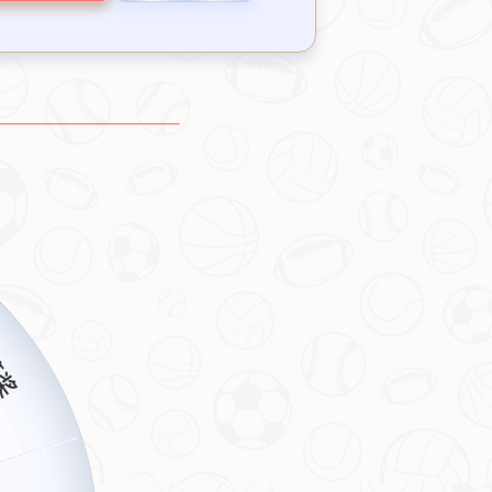
【快评】B组混战！U20国青对手悬念重重
2026-08-08T00:30:04+08:00
20
卢卡库身价巅峰时期高达1亿欧元
2026-08-08T00:30:04+08:00
20
哈弗茨遭球迷质疑：欧冠与德国队表现低迷，难获支持
2026-08-07T00:30:04+08:00
20
在线留言
*
姓名：