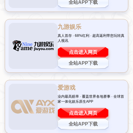
所有人的认可。尽管球队在比赛中以“小胜”对手，拿下三分，但英国
媒体却对此表现出了冷淡甚至质疑的态度。这背后究竟隐藏着怎样
的故事？本文将深入探讨
图赫尔开门红
背后的争议，以及
英格兰足
球
当前面临的挑战与期待。
图赫尔首秀：胜利背后的隐忧
作为一位在俱乐部层面取得过辉煌成就的教练，托马斯·图赫尔的到
来曾让许多英格兰球迷充满期待。他在切尔西时期的欧冠冠军头衔
无疑证明了他的战术能力。然而，在这场对阵弱旅的比赛中，英格
兰队虽然以1-0的比分取胜，但比赛过程却难言精彩。球队在进攻端
缺乏创造力，防守端也暴露了一些漏洞。
这样的表现显然无法满足
外界对“新生三狮军团”的期待
。