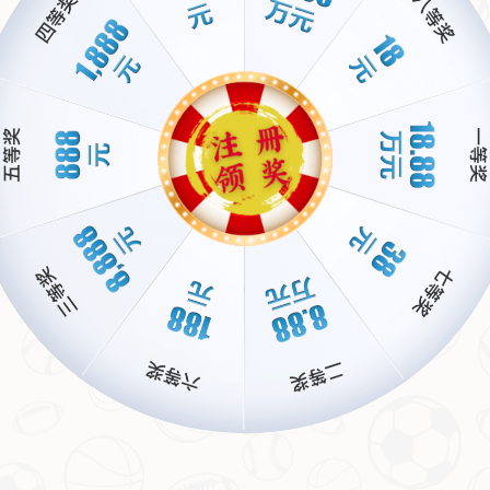
镇，但整体配合和战术体系总是差强人意。图赫尔的到来被视为改
变现状的关键，但首场比赛的表现显然没有带来“眼前一亮”的感觉。
其次，英国媒体对外国教练执教国家队的态度一向复杂。虽然过去
也有像卡佩罗这样的外籍主帅，但本土教练始终是部分舆论的偏
好。
图赫尔需要用成绩和风格来证明自己，否则质疑声只会愈发强
烈
。有分析人士指出，如果接下来的几场比赛中，球队仍然无法展
现出明显的进步，那么舆论压力可能会进一步升级。
案例分析：索斯盖特的对比
回顾前任主帅索斯盖特，他在任期间也曾因保守的战术风格饱受批
评。然而，他在2018年世界杯带领英格兰打入四强，以及2020年欧
洲杯亚军的成绩，最终还是赢得了不少支持。相比之下，
图赫尔
目
前面临的挑战更大——他不仅要快速适应国家队的环境，还要应对
密集赛程和球员状态起伏等现实问题。
以最近的比赛为例，虽然对手实力较弱，但球员之间的默契度和执
行力明显不足。这或许与备战时间短有关，但也反映出图赫尔需要
在短时间内找到适合这支队伍的打法。如何平衡攻守，如何激活核