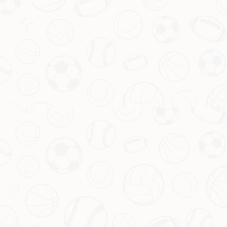
心球员，这些都是他亟待解决的问题。
未来展望：信任需时间积累
尽管开局不尽如人意，但不可否认的是，
托马斯·图赫尔
是一位经验
丰富的教练，他的战术理念和临场应变能力已经在多个豪门俱乐部
得到验证。对于现在的英格兰队而言，或许需要的不仅仅是几场胜
利，而是建立起一套清晰且适合自身特点的体系。
从长远来看，英国媒体和球迷的态度可能会随着成绩的变化而转
变。如果能在接下来的关键赛事中有所突破，比如在世预赛或友谊
赛中展现出令人信服的表现，那么质疑声自然会减少。反之，如果
“小胜”成为常态，甚至出现失利，那么压力将不可避免地加剧。
总之，这场“开门红”只是漫长征程的第一步。无论是对于新帅还是整
个团队而言，如何在这条路上走得更稳、更远，才是真正值得关注
的焦点。
站点导航：
C7 Entertainmen| C7娱乐官方网页版登录入口-APP下
载