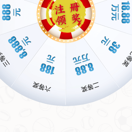
生土长的云南人，他不仅是一名优秀的球员，更是一位对云南青少年足
青年队在全国多项赛事中屡获佳绩，他的战术理念注重技术与团队配
不足，但态度决定一切。”*这是他常挂在嘴边的一句话，也成为许多
nnan 青年队在一场关键比赛中以0:2落后，李红军在中场休息时果断
比赛不仅展现了球队的韧性，也体现了李红军作为教练的智慧与胆识。