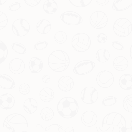
0832-5271840
系九游娱乐
18284859991