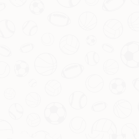
下一篇 : 英超联赛官方用球
返回列表
06
波兰战胜塞尔维亚女排，世联赛将后者逼入八连败境地
2026-08-06
06
官方：汉堡核心中卫脚踝与膝盖韧带双重撕裂，伤情严重
2026-08-06
06
内维尔：滕哈赫批评拉什福德德比失利后办派对，我认为他没错
2026-08-06
讯
工程案例
公司专利
联