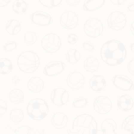
阿森西奥短暂登场添乱，首轮送点皇马痛失领先优势
2026-08-07
三冠荣耀：多纳鲁马社媒分享历史时刻
2026-08-07
德天空：阿隆索离队在即，药厂新帅或为小法或滕哈格
2026-08-07
阿隆索迎来皇马首胜，逆境考验正式启程
2026-08-07
西多夫盛赞：多纳鲁马天赋异禀，小因扎吉欧冠可期
2026-08-07
关于九游娱乐
产品中心
新闻资讯
工程案例
公司专利
联系九游娱乐
0832-5271840