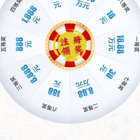
然而，问题在于，
重建需要时间，但球迷的耐心有限
。当投入了大
量资金和精力后，依然无法将潜力转化为奖杯，质疑声自然会接踵
而至。尤其是面对高压比赛时，
他的战术调整常常显得迟缓甚至无
效
，这让人们开始怀疑他的上限。
三、案例对比：其他教练的境遇
我们可以参考其他俱乐部类似情况下的处理方式。以切尔西为例，
图赫尔曾在带队初期遭遇瓶颈，但通过一次大胆的战术调整，最终
带领球队赢得欧冠冠军。而反观曼联，滕哈赫尽管也面临巨大压
力，但在俱乐部高层的支持下逐步稳定局面。这些案例表明，
教练
的去留往往取决于管理层对长期规划的信心
。如果阿森纳高层认为
阿尔特塔仍能兑现他的蓝图，或许会选择继续信任；但若短期内无
法看到突破，换帅的可能性将大大增加。
四、未来展望：留下还是离开