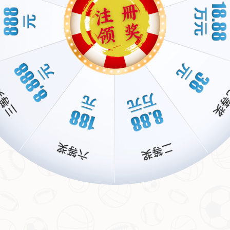
静推射破门，为AC米兰打破僵局。这个进球不仅提振了球队士气，也
莱昂在前场连续三次突破防守的努力，他的速度和技巧让赫罗纳后防线
数据统计显示，莱昂本场完成3次射门、2次过人，堪称全场最佳。
进攻端的核心，今天他的发挥至关重要。”可以说，莱昂用实际行动证
紧逼和快速传递，红黑军团选择以稳守反击为主。尤其是在中场控制
后防线减轻了压力。而在进攻端，依托于
莱昂的速度和突破能力
，米兰
能力。他们的前锋在面对米兰门将迈尼昂时显得办法不多，全场仅有一