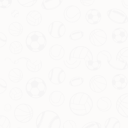
脚射正。这种低效的进攻表现让他们付出了失利的代价。专
案例剖析：关键时刻决定胜负
回顾本赛季欧冠小组赛，不难发现类似的情景屡见不鲜。以此
对手。这种“少而精”的得分方式正在成为现代足球的重要趋
发挥奠定胜局。这也提醒其他球队，在高强度对抗中，如何
未来展望：米兰需保持稳定
尽管这场胜利让AC米兰在小组赛积分榜上占据有利位置，但
手，而如何在攻防两端保持平衡将是主教练皮奥利的重点课
球迷来说，这支年轻的红黑军团正在逐渐找回昔日的荣光，
通过这场1比0的小胜，我们看到了AC米兰的潜力，也见证
疑会成为他们继续前行的动力源泉。
网站参考：
Premier Leaguage·英超联赛直播免费在线观看