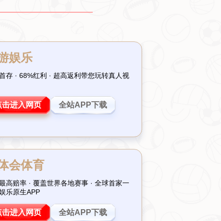
热门文章
最新文章