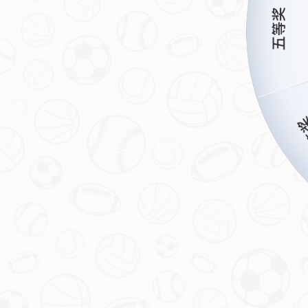
莱昂爆发：三连击锁定胜局
比赛进行到第34分钟，莱昂接队友长传，单刀直入禁区，冷
让全场米兰球迷陷入狂热。值得一提的是，这粒进球背后是
措手不及。
这种无与伦比的个人表现
无疑是比赛的最大亮点。
主教练皮奥利赛后也对莱昂的表现给予高度评价：“他是我们
明了自己是球队不可或缺的一员。
战术分析：米兰稳守反击显成效
从整场比赛来看，AC米兰并未占据绝对优势。面对赫罗纳的
方面，托纳利和凯西的组合有效切断了对手的传球线路，为
多次制造威胁，最终抓住机会完成致命一击。
相比之下，赫罗纳虽然控球率略占上风，但缺乏有效的终结