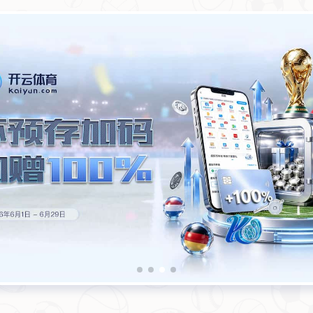
新闻资讯
联系九游娱乐