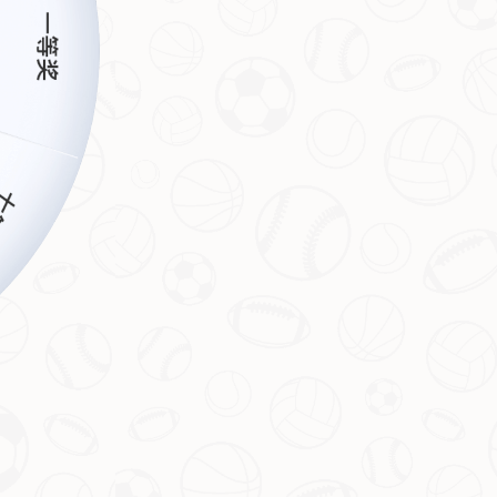
*
电话：
*
邮箱：
*
内容：
提交信息