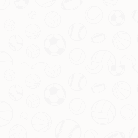
家指出，如果赫罗纳能在临门一脚上更加果断，或许能改变比赛结果。
前另一场比赛为例，某支强队同样通过一次高效的反击，以1比0战胜
势。而在本场比赛中，
AC米兰
正是抓住了这样的机会，通过莱昂的关键
把握住有限的机会往往是决定成败的关键。
球队仍需警惕后续挑战。接下来的几场比赛，他们将面对更强劲的对
题。同时，
莱昂的状态是否能持续稳定
也将直接影响球队的前景。对于
每一场胜利都让人对未来充满期待。
了莱昂作为核心球员的价值。在欧冠这条漫长的征途上，这样的夜晚无
-EPL TV足球体育平台