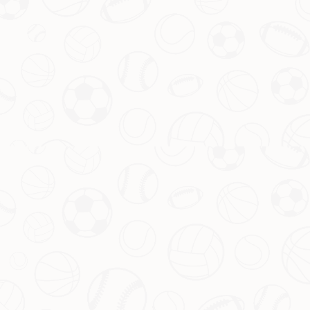
此外，卡セミロ在皇马时期多次参与球队的高位逼抢，这种策略让
他有机会更靠近对方禁区，从而增加破门可能。可以说，他在面对
这支西甲劲旅时的表现，既是他个人能力的体现，也是战术体系适
配的结果。
数据背后的意义：多面手的价值
尽管卡세미洛并不是以得分见长的球员，但他在特定对手面前展现
出的攻击力，却为球队提供了额外的战术选择。尤其是对阵像
畢爾
瓦埃
这样的强敌时，他的意外破门往往能改变比赛走势。这也提醒
我们，一名优秀的球员不仅仅局限于自己的主要职责，而是能在不
同场景下为球队带来惊喜。
从另一个角度看，这一数据也凸显了足球比赛中的多样性和不可预
测性。谁能想到，一名以防守著称的中场，会在某个特定的对手身
上留下如此深刻的印记呢？卡세미洛的故事告诉我们，足球不仅仅
是技术的较量，更是智慧和适应的博弈。
站点导航：
PG电子官网-赏金大对决模拟器在线试玩入口 Wild