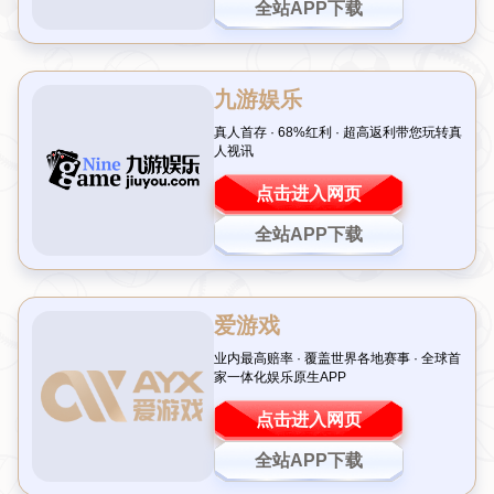
数据亮点。你知道吗？对阵西甲劲旅毕尔巴鄂竞技时，卡塞米罗打
进了职业生涯并列最多的
3粒进球
。这一数据不仅揭示了他对特定对
手的独特“克制力”，也让球迷对这位铁腰的多面性有了更多好奇。今
天，我们就来聊聊卡塞米罗与毕尔巴鄂之间的这份特殊“缘分”，以及
背后的故事和意义。
卡塞米罗：防守核心的进攻惊喜
卡塞米罗以出色的拦截和硬朗的球风闻名，他在皇家马德里和曼联
的职业生涯中更多被定义为球队的“后场屏障”。然而，他的得分能力
同样不容小觑。数据显示，截至目前，卡塞米罗在职业生涯中总计
攻入数十粒进球，而其中对阵
毕尔巴鄂竞技
的
3球
成为了他对单一
对手的最高纪录之一。这一数字虽然不算惊人，但对于一位以防守
为主的中场球员来说，已经足以让人刮目相看。
尤其值得一提的是，这3个进球均发生在卡塞米罗效力皇马期间，充
分展现了他在西甲赛场上面对这支传统强队的适应性和威胁性。那
么，为什么他对
毕尔巴鄂
能有如此出色的发挥呢？让我们一探究
竟。