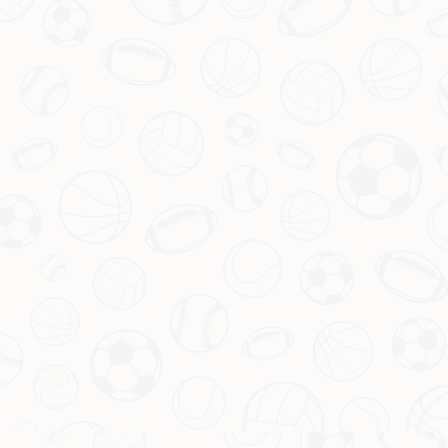
Bounty Showdown
上一篇 : 大巴黎若赴英超能排第几？国米巴萨对决创历史经典
下一篇 : 弗林蓬：维尔茨让足球充满魅力，英超将为他倾心
推荐新闻
返回列表
弗兰-加西亚：尽管开局不利，球队快速调整表现出色
2026-08-10
十四年沉浮：从石油资本到欧冠的精彩较量
2026-08-10
富安健洋：日本队需攻守兼备，无论对手是谁都要让其感到畏惧
2026-08-10
巴尔韦德惊天一击延续希望，皇马未来路在何方？
2026-08-10
大连英博队徽焕新：简约设计融入城市文化
2026-08-10
脚踝90度惊魂外翻，KD太阳生涯是否就此终结？
2026-08-10