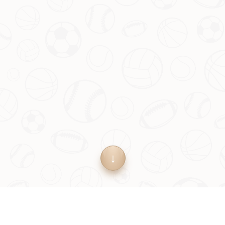
关于九游娱乐
产品中心
新闻资讯
工程案例
公司专利
联系九游娱乐
0832-5271840
18284859991
Copyright 2024
J9九游会官网-九游娱乐APP下载 Nine Games
All Rights by
九游娱乐
地址：福建省宁德市福鼎市白琳镇
电话咨询
公司简介
新闻资讯
网站首页