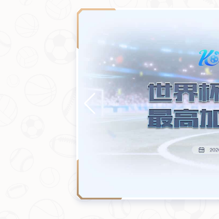
九游娱乐
网站首页
关于九游娱乐
产品服务