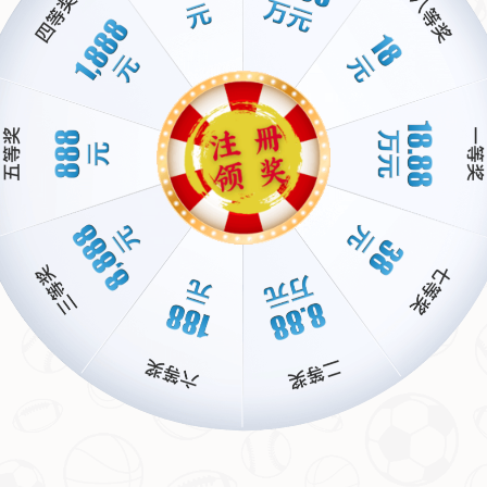
案例分析：从昂热之战看战术调整的重要性
以这场对阵昂热的比赛为例，我们可以清晰地看到巴黎圣日耳曼在
战术上的灵活性。在上半场，教练组针对昂热的密集防守采用了更
多的边路突破，通过快速转移撕开对手防线。而在下半场，当比分
领先后，球队则适时放缓节奏，通过控球来稳固胜局。这种临场应
变能力，正是PSG能够在关键时刻立于不败之地的原因之一。
此外，球队替补席上的深度也为战术调整提供了保障。即使主力球
员状态有所起伏，替补球员的上场也能保持队伍的整体竞争力。这
种全方位的实力，让巴黎圣日耳曼成为法甲赛场上当之无愧的王
者。
未来展望：挑战与机遇并存