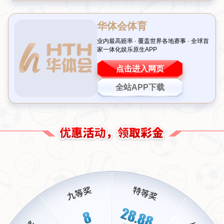
仅在积分榜上遥遥领先，还在进攻和防守两端都展现了顶级水准。
根据统计数据，PSG在本赛季的进球数和失球数均位列法甲第一，
这充分体现了他们的攻守平衡。而这次主场战胜昂热，不仅是一场
普通的胜利，更是他们实现
法甲4连冠
的重要里程碑。
值得注意的是，PSG的成功并非偶然。近年来，俱乐部通过高额投
入引进了众多世界级球星，同时注重青训体系的发展，为球队的长
远发展奠定了坚实基础。这种战略布局，让他们在面对任何对手时
都能游刃有余。