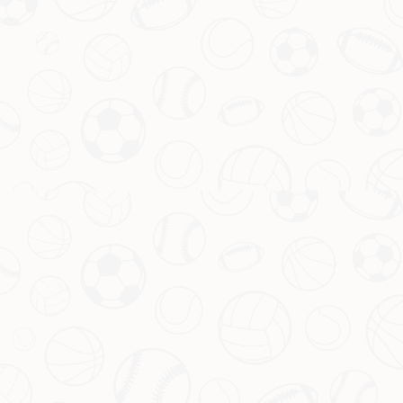
尽管实现了
法甲4连冠
，但对于巴黎圣德尔曼来说，未来的挑战依然
存在。除了继续巩固国内联赛的霸主地位，他们还需要在欧冠赛场
上证明自己。随着新赛季的临近，球迷们期待着这支豪门球队能在
更大的舞台上绽放光芒。而从这场主场对阵昂热的比赛来看，PSG
无疑已经做好了迎接一切挑战的准备。
通过不断的努力与改进，相信巴黎圣德尔曼不仅能在法甲联赛中继
续书写传奇，也能在国际赛场上为法国足球赢得更多荣誉。
相关资源：
问鼎娱乐官方网站-APP下载 WD Entertainment
上一篇 : FIFA颁奖夜皇马称霸，维尼修斯荣膺世界之巅
下一篇 : 今夏11名球员合同到期，辽宁男篮阵容大洗牌，杨鸣决策左右为难
推荐新闻
返回列表
皮耶罗：恩里克是西班牙教练中最具意大利足球气质的
2026-08-09
中甲盛典：穆谢奎荣膺金靴与MVP，李金羽摘最佳教练桂冠
2026-08-09
故地重游？国米双星重返安联球场角逐欧冠决赛八强战
2026-08-09