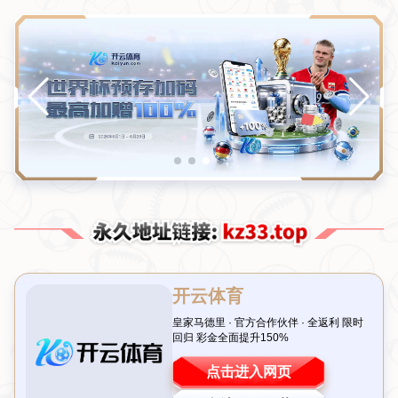
公司新闻
常见问题
依旧无悔！太阳报：桑乔被曼联群聊除名
发布时间：2026-08-06T00:30:04+08:00
人气：
引言：桑乔与曼联的矛盾升级引发热议
在足球世界里，球员与俱乐部之间的关系总是备受关注。而最近，
曼联球星杰登·桑乔（Jadon Sancho）与俱乐部的矛盾成为了焦点。
据《太阳报》最新报道，
桑乔已被移出曼联群聊
，这一事件不仅揭