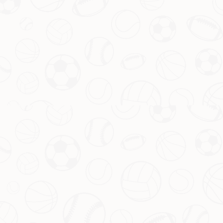
Rashford）的迟到处罚到如今对桑チョ的处理，都体现了他对规则
的坚持。
然而，这种强硬态度也引发了讨论。有球迷认为，过度压制个性可
能会扼杀球员创造力，尤其像桑チェ这样技术型选手，更需要信心
和支持而非高压政策。这其中的平衡点，显然是滕ハ格需要继续摸
索的关键。
五、未来何去何从：转会or和解？
目前来看，桑チェ的前景并不明朗。一方面，他若继续坚持不道
歉，可能面临长期冷藏，甚至冬季转会窗口成为离队的契机；另一
方面，如果他愿意做出妥协，或许还能争取一线队的机会。不过，
从现阶段的情况看，后者的可能性似乎微乎其微。《太阳报》的报
道中也提到，多支欧洲球队已经开始关注这位英格兰边锋，转会传
闻或将接踵而至。
优质网站：
新皇冠体育官网下载 - 体育平台 VIP 注册地址 Crown
Sports