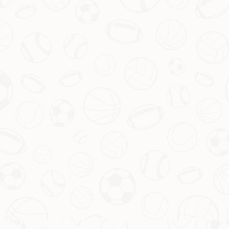
0832-5271840
系九游娱乐
18284859991
系九游娱乐