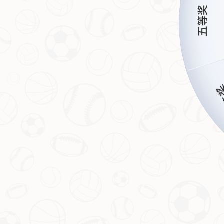
外界对吉拉西的评价普遍积极，许多球迷和评论员认为，他
比，但 gilasi 更希望用行动证明自己。正如他在采访中所
值得一提的是，他在面对媒体时的低调态度也赢得了不少好
自己的球员。这种品质，或许正是他未来成功的最大保障。