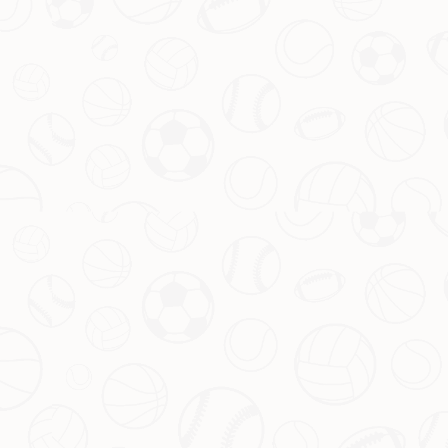
评以及他对未来的展望。不论是已经取得的成绩，还是尚未实现的突破，都
me
升级
下一篇 : 亨德利：赵心童若维持巅峰状态，或将统治斯诺克未来10至15年