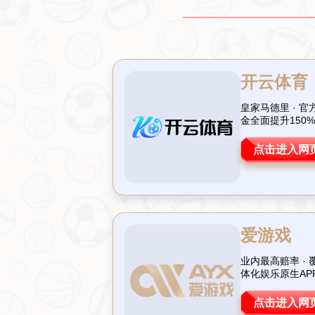
吉拉西：本赛季表现满意，
发布时间：2026-08-08T00:30:04+08:00
人气：
前言：吉拉西的成长与自我反思引发热议
在足球世界里，球员的每一次进步和反思都可能成为球迷热议的话题
访时坦言，
本赛季表现不错
，但他依然有提升空间，同时透
自身发展的清晰认知，也让人们对这位潜力无限的球员充满
的可能性。
吉拉西本赛季的表现：数据亮眼却不满足
本赛季，吉拉西在德甲联赛中为斯图加特贡献了令人瞩目的
中的冷静处理都得到了广泛认可。尤其是在对阵强队的比赛