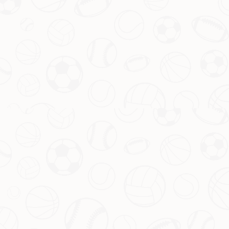
建队计划。”这句话直白地反映了多特的现实考量。
案例分析：其他球员的回归之路是否可借鉴？
回顾近年来的足球市场，不乏球员通过“回巢”重获新生的案
手本色；又如奥巴梅扬离开阿森纳后，重返巴萨也展现了不
但问题在于，
多特蒙德
是否有足够的耐心和资源去“拯救”一
有潜力股，而非冒险押宝旧将。
结语前的思考：桑ジョ的未来何去何从？
尽管多特蒙德的大门看似已关，但德国足坛并非只有这一支
选择。当然，前提是他需要在接下来的比赛中证明自己的价值
英格兰边锋来说，时间仍然站在他这边，但如何抓住机会、
链接参考：
雷速体育比分官网-leisu体育赛事在线直播与比
推荐新闻