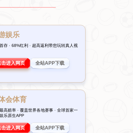
热门文章
最新文章