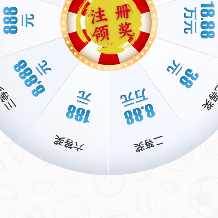
报道，尽管
桑ジョ回归
的话题被反复提及，但俱乐部内部已基本达成共
阵容
已经发生了较大变化，多特近年来在中前场囤积了大量年轻才俊，
格与当年的桑乔有一定相似之处，队内位置竞争激烈。其次，桑乔近两年在
步。
为球队做出的贡献，但他现在的竞技水平和经济成本并不符合我们的