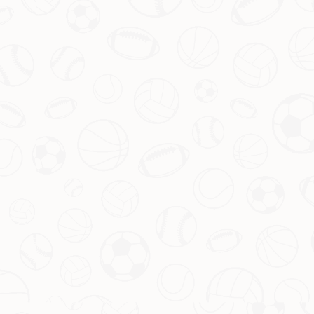
08
农民联赛？巴黎欧冠接连淘汰三支英超劲旅！
2026-08-08
08
【夜读】为何总是针对刺刺下手
2026-08-08
08
日本乒坛名将丹羽孝希因涉赌遭禁赛半年，曾摘奥运男团银牌
2026-08-08
讯
工程案例
公司专利
联
案例一
联
案例二
人
在