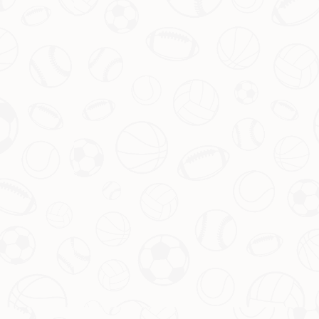
0832-5271840
系九游娱乐
18284859991
系九游娱乐
才招聘
加微信
扫一扫
线留言