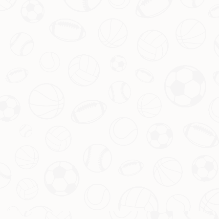
孔帕尼：伤病成困扰，已尽全力 穆勒：并未感到失望
2026-08-
柯洁退赛风波：中国围棋协会宣布退出今年LG杯世界棋王赛
2026-08-
杨曦皓领衔！媒体披露三位新星计划冲击CBA选秀，状元之争悬念待揭
2026-08-
关于九游娱乐
产品中心
新闻资
公司介绍
产品分类一
公司动态
发展历程
产品分类二
行业新闻
常见问题