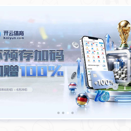
新闻资讯
联系九游娱乐