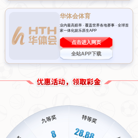
如果说角色的转变是教练的战术创新，那么数据则是对登贝莱表现
的最好背书。本赛季，他在中锋位置上的进球效率显著提升，不仅
多次完成单场梅开二度，还在关键比赛中贡献助攻。以最近一场对
阵强敌的比赛为例，登贝莱在禁区内接到队友传球后，
冷静晃过防
守球员并精准射门得分
，这一幕几乎成为他转型后的缩影。
更重要的是，
他的场均关键传球和射门次数也在稳步上升
，这表明
他在新位置上不仅承担了得分重任，还为球队整体进攻提供了更多
可能性。这样的表现，已经让“伪9号”的标签彻底被撕下，取而代之
的是一个令人畏惧的“真9号”形象。
案例分析：对阵马赛的经典一战
要说登贝莱转型成功的代表作，不得不提他在国家德比——巴黎圣
日耳曼对阵马赛的比赛中的表现。那场比赛，他被安排在中锋位
置，全场不仅打入制胜一球，还通过频繁回撤牵制了对手的中场核
心。
他在前场的压迫和空间创造能力，直接改变了比赛走势
。赛
后，许多评论员都表示， ascend贝莱已经不再是单纯的边路爆点，
而是一个能掌控全局、决定胜负的关键人物。