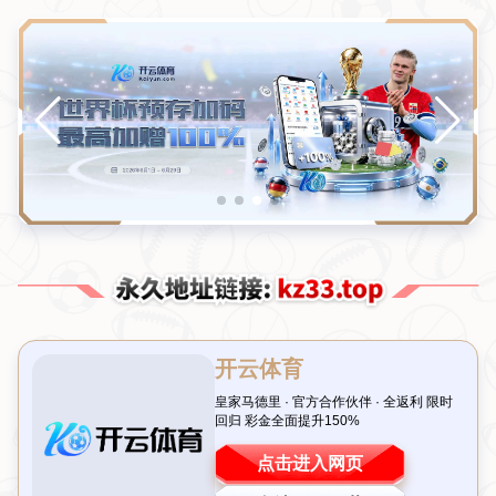
公司新闻
常见问题
惊艳逆袭！罗马时隔17年再创意甲7球狂胜纪录
发布时间：2026-08-08T00:30:04+08:00
人气：
引言：罗马的辉煌回归让人热血沸腾
在足球的世界里，胜利总是令人振奋，而一场酣畅淋漓的大胜更是
能点燃球迷的激情。最近，意甲赛场上的一场比赛让无数罗马球迷
欢呼雀跃——
罗马队以7球的惊人比分横扫对手
，这是自2006年以