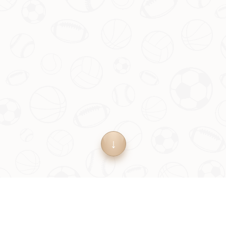
新闻资讯
工程案例
公司专利
联系九游娱乐
0832-5271840
18284859991
Copyright 2024
J9九游会官网-九游娱乐APP下载 Nine Games
All Rights by
九游娱乐
地址：福建省宁德市福鼎市白琳镇
电话咨询
公司简介
新闻资讯
网站首页