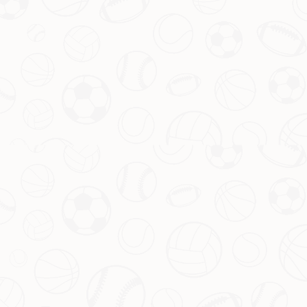
未来发展。在当前赛季表现不佳的背景下，若更衣室继续分裂，无
疑会让球队雪上加霜。更重要的是，其他球员可能会受到这一事件
的影响，若处理不当，甚至可能引发更大的信任危机。
此外，外界也在关注，这一事件是否会成为检验滕哈赫执教能力的
关键节点。如果他能通过此事树立权威，或许能为后续管理奠定基
础；但如果矛盾持续升级，则可能动摇他在俱乐部的地位。无论结
果如何，这场风波都将成为曼联本赛季的一个重要转折点。
五、结语前瞻：僵局如何破
面对当前的僵局，是继续对抗，还是寻求妥协？这是摆在滕哈赫、
桑乔以及俱乐部面前的共同难题。虽然短期内难以看到明显转机，
但可以预见的是，这场争端的结果将深刻影响双方的职业轨迹。对
于球迷而言，我们只能期待，无论最终结局如何，都能以最小的代
价换来球队的长远稳定。
优秀站点：
雷速体育比分直播-在线足球篮球赛事播放平台 Leisu
TV