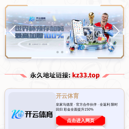
公司新闻
常见问题
滕哈赫态度强硬：桑乔不道歉，新高层也无济于事
发布时间：2026-08-06T00:30:04+08:00
人气：
在足球世界中，球员与主教练之间的关系往往直接影响球队的氛围
与成绩。近期，曼联内部的紧张气氛再度成为焦点，滕哈赫与桑乔
的矛盾持续发酵。据悉，滕哈赫明确表示，无论俱乐部新高层如何
介入，
桑乔必须道歉
才能重返一线队。这一强硬态度引发了广泛讨