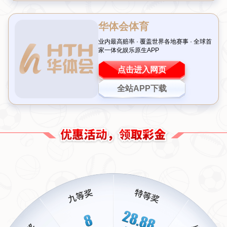
二、年龄结构背后的隐忧
尽管中生代球员表现亮眼，但
中国男排平均年龄
偏高也暴露了一些
潜在问题。随着时间的推移，核心队员的身体状态和竞技水平可能
面临下滑风险。如果没有新鲜血液及时补充，队伍的长远发展将受
到限制。尤其是在与欧美强队对抗时，体能和速度上的劣势可能会
更加明显。