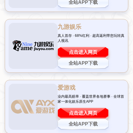
其中包括利物浦、巴萨和皇马等传统豪门。这不仅意味着新赛季的
欧冠赛场将星光熠熠，也让球迷对未来的激烈对决充满期待。本文
将带你深入了解这10支球队的晋级之路，以及他们为何能成为下赛
季欧冠的焦点。
一：豪门领跑 利物浦巴萨皇马展现统治力
在已锁定的10支球队中，
利物浦
、
巴塞罗那
和
皇家马德里
无疑是最
受瞩目的存在。利物浦凭借在英超的稳定表现，早已确保联赛前
四，克洛普麾下的红军以攻防均衡著称，尤其是在主场的压迫式打
法令人印象深刻。而巴萨和皇马作为西甲双雄，更是凭借深厚的底
蕴和强大的阵容稳坐榜首。皇马在本泽马的带领下，本赛季多次上
演逆转好戏，而巴萨则在哈维的调教下逐渐找回昔日风采。他们的
加入，让下赛季的
欧冠正赛
充满看点。
值得一提的是，皇马近几个赛季在欧冠中的表现堪称传奇。以2021-
2022赛季为例，他们在淘汰赛中接连逆转巴黎圣日耳曼、切尔西和
曼城，最终捧起冠军奖杯。这种关键时刻的韧性，正是他们成为夺
冠热门的原因之一。