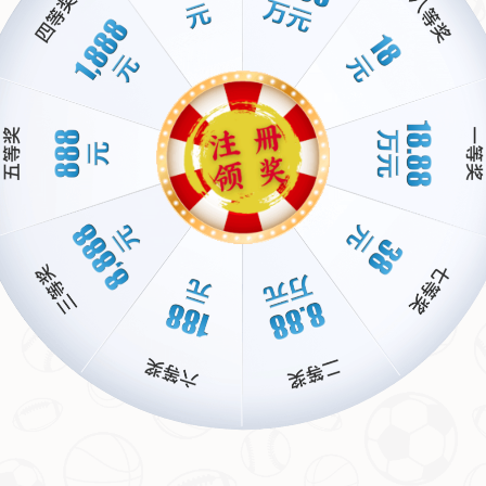
中频频取胜。
此外，这些球队背后强大的经济支持和青训体系也不容忽视。皇马
和巴萨多年来在转会市场上的精准操作，以及对年轻球员的培养，
都为他们在欧洲赛场上的持续竞争力提供了保障。可以说，这10支