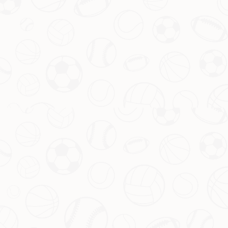
除了战术调整，心态同样是影响表现的重要因素。从弗利克的话语
中可以感受到他对团队表现的不满，而这种失望情绪也可能传递到
球员身上。因此，如何重拾信心、增强责任感，是摆在全队面前的
一大课题。
尤其需要强调的是
，每一名球员都应意识到自己在场上的角色。比
如，后卫要时刻关注站位，中场需积极回防，前锋也要参与到整体
协防中。只有每个人都承担起责任，才能真正做到“不给对手留有空
间”。
上一篇 : 【复盘】3球3分3连胜，米兰华丽外表下的隐藏危机
下一篇 : [流言板]广厦前场篮板连续得手，胡金秋内线强势再添2+1
推荐新闻
返回列表
锋芒毕露！北京国安正式签约塞尔维亚铁卫斯帕吉奇
2026-08-06
登贝莱欧冠单赛季贡献12球，力压姆巴佩创纪录
2026-08-06
【中超】特谢拉与路易斯携手破门 申花2-0完胜三镇
2026-08-06