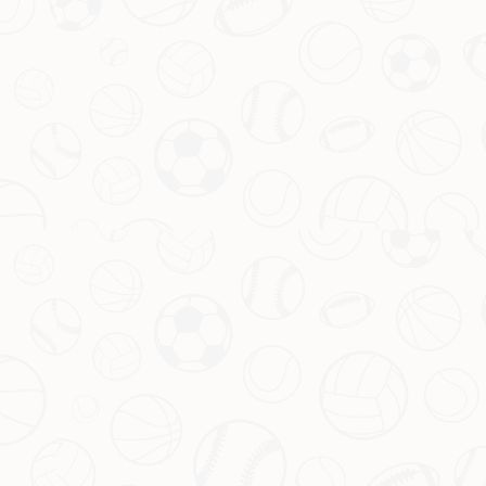
英镑，而阿森纳引进哈弗茨的费用也接近7000万。相比之下，托尼作
匹配。此外，切尔西目前的财务状况允许他们进行大手笔操作，若能通
报
。
否最终达成仍存在不确定性。首先，布伦特福德作为一支中游球队，对
其他障碍。其次，托尼本人是否愿意加盟也是一大关键因素，毕竟他需
力。他不仅能够填补蓝军锋线长期以来的空缺，还可能通过与帕尔默、
，当托尼在前场牵制对手防线时，其他球员获得更多突破空间，这样的
队整体实力的提升作用。以曼城为例，2021年他们花费1亿欧元签下
的进球数证明了自己的价值，帮助曼城拿下欧冠冠军和多项国内赛事奖