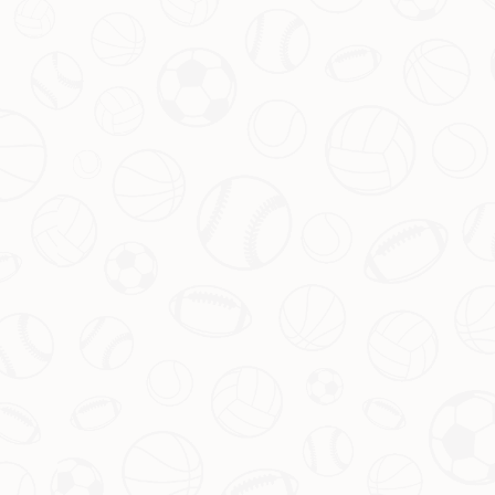
07
奥斯塔彭科横扫世界第1萨巴伦卡夺冠，连克顶尖选手，萨巴伦卡遗憾四连亚
2026-08-07
讯
工程案例
公司专利
联
案例一
联
案例二
人
在
ight 2024
J9九游会官网-九游娱乐APP下载 Nine Games
All Rights by
九