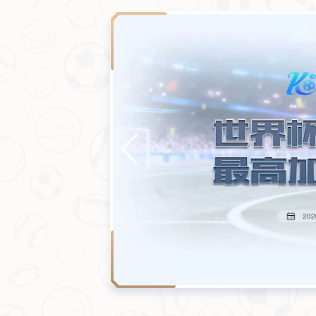
九游娱乐
网站首页
关于九游娱乐
产品服务