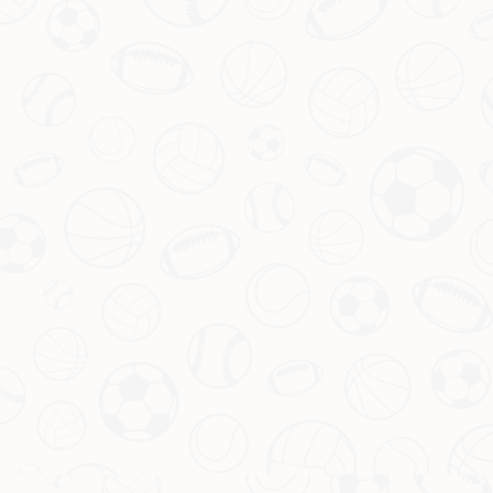
杯。同样地，若托尼能在斯坦福桥复制类似的成功，
8000万
此外，利物浦签下萨拉赫的经历也值得借鉴。当时萨拉赫的身
球星。可见，选择适合战术体系的前锋远比单纯追求名气重
结语展望：新赛季值得期待
随着转会窗口的临近，关于托尼是否会穿上蓝色战袍的消息
兴趣充分展现了俱乐部重建雄心的决心。对于球迷来说，无
上一篇 : 10人皇马逆袭！贝林依旧神勇，维尼修斯再献绝技
推荐新闻
法甲球员欧冠半决赛出场纪录：马尔基尼奥斯以7次居首
2026-08-
意甲焦点战：佛罗伦萨迎战国米，客队国米或将轻松获胜
2026-08-