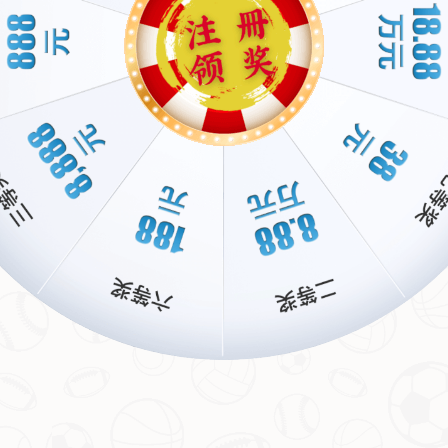
认为，这一价格略显高昂，毕竟托尼目前已经28岁，且合同中存在一
方面来看，考虑到转会市场的通胀以及优秀前锋的稀缺性，蓝军此举也