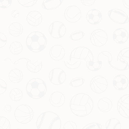
并非毫无道理。
以近期转会市场为例，纽卡斯尔为伊萨克支付了超过6000万
为一名成熟且已在英超证明自己的球员，其身价与表现基本
过这笔交易提升球队战斗力，
8000万镑或许只是小投资大回
托尼加盟的可能性与潜在影响
虽然《太阳报》披露了切尔西对托尼的强烈兴趣，但交易能
核心球员的离队态度向来谨慎，他们可能会抬高要价或设置
要在保证上场时间的同时追求更高的荣誉。
一旦交易达成，托尼的到来无疑将极大增强切尔西的进攻火
恩昆库等年轻球员的配合，形成全新的化学反应。想象一下
画面无疑令球迷无比期待。
案例分析：类似引援带来的成功经验
回顾近年来的成功引援案例，我们可以看到顶级前锋对一支球
哈兰德，尽管初期也有人质疑价格过高，但哈兰德用创纪录