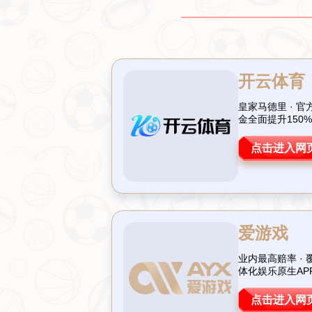
阿隆索成为本赛季欧冠中唯
发布时间：2026-08-06T00:30:04+08:00
人气：
引言：欧冠赛场上的战术奇才
在2023-2024赛季的欧冠赛场上，国际米兰（国米）以其
练凭借出色的战术布置和临场指挥，成功打破了国米的“不败
位战术大师如何成为
本赛季唯一一位在欧冠中击败国米的教
宴。
阿隆索的战术智慧：破解国米防线
哈维·阿隆索作为一名曾经的世界级中场球员，退役后迅速转