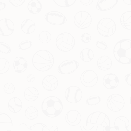
下一篇 : 队报评分：巴黎对阵阿森纳，多纳鲁马9分闪耀，斯凯利等人仅获3分
返回列表
07
申花外籍总监：中国学生学业负担重，足球与教育结合不足
2026-08-07
07
中国台协祝贺赵心童夺冠，国内禁赛期仍未解除
2026-08-07
07
转角遇惊喜！大坂直美逆袭淘金，卡林斯卡娅改道揽巨富
2026-08-07