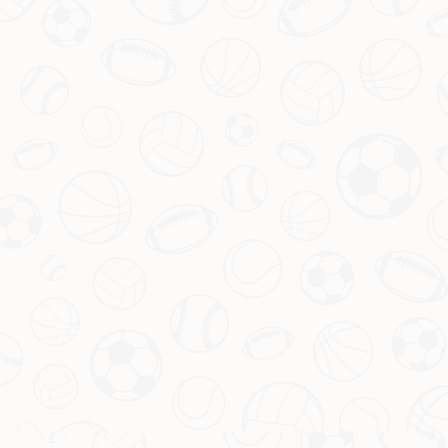
上一篇 : 皇马失利怪裁判？对手无红牌己方无进球皆不合理
推荐新闻
【视角】欧冠任务完成，尤文保住前四与研发DeepSeek孰难？
2026-08-
比利时网红躲厕所27小时，0元看欧冠决赛，见证
2026-08-
英媒：桑乔引多特、那不勒斯与米兰等队争相关注
2026-08-