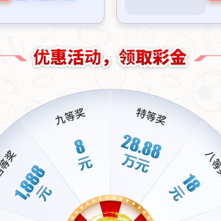
刻研究。国米本赛季在主教练小因扎吉的带领下，以坚固的防守和快速
了一条突破口——通过高位逼抢和快速传导，限制国米后场出球的空
边路的高速推进不断冲击国米的防线。尤其值得一提的是，他在中场的
无法有效衔接，最终导致防线漏洞频出。这样的战术布置不仅体现了阿
击败国米的教练
。
计，本赛季之前，国米在欧冠小组赛和淘汰赛阶段保持了惊人的不败纪
决中，国米却罕见地丢掉了2球，这直接刷新了他们在本赛季的最差防守
是高达15次，这些数字都足以证明阿隆ソ团队的压倒性优势。
，还展现了极高的技战术素养。他们的传球成功率高达88%，这一数
一名优秀教练的最佳证明，也让他被誉为
本赛季欧冠的最大黑马缔造