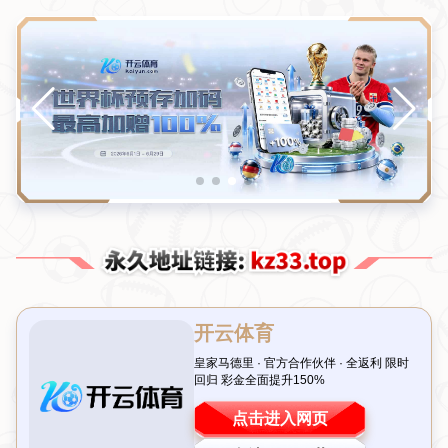
公司新闻
常见问题
德容：逆转失利后内心空虚，回顾比赛仍感遗憾
发布时间：2026-08-06T00:30:04+08:00
人气：
引言：一场比赛的失利如何触动内心深处的情感
在足球的世界里，胜负往往只在一瞬之间，而那种从领先到被逆转
的失落感，或许只有亲历者才能真正体会。德容在近期的一场比赛
后坦言：“被反逆转后，我感觉有些空虚。”这句话不仅道出了他内心