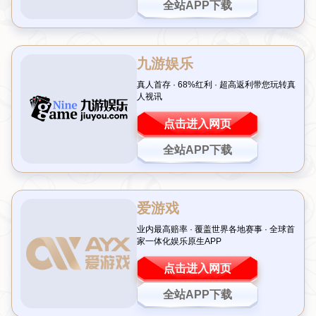
的复杂情绪，也引发了球迷对这场比赛的广泛讨论。今天，我们就
以
德容
的视角，结合比赛的具体情境，深入剖析这场令人唏嘘的
反
逆转
，以及球员在失利后的心理波动。
一、比赛回顾：从领先到失利的转折点
在这场备受关注的比赛中，德容所在的球队一度占据上风，凭借出
色的配合和战术执行力取得了领先。然而，下半场风云突变，对手
抓住了球队防守中的漏洞，连扳数球，最终完成了惊人的
逆转
。赛
后，德容在接受采访时表示：“我们本可以做得更好，但最后的结果
让人感到空虚。”这种从高点跌落的心理落差，正是竞技体育中最残
酷的一部分。
以数据为例，球队在上半场控球率高达60%，射门次数是对手的两
倍，但下半场却因体能下降和注意力不集中，导致防线频频失守。
这种前后对比，不仅是技术层面的问题，更反映了心理状态对比赛
的影响。
二、德容的心声：空虚背后的深刻反思
“
被反逆转后，我感觉有些空虚
”，德容的话语中透露出一种深深的无
力感。作为中场核心，他不仅要承担组织进攻的重任，还要参与防