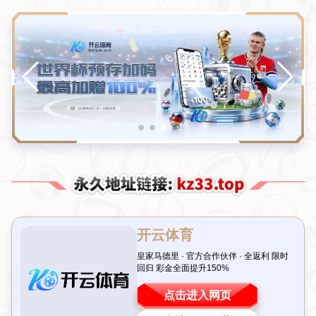
公司新闻
常见问题
新援小失误无碍大局，曼城亿欧引援初见回报
发布时间：2026-08-06T00:30:04+08:00
人气：
引言：曼城新援表现引热议 亿元投资是否物有所值
在英超赛场上，曼城总是以其强大的阵容和精准的引援策略成为焦
点。本赛季，曼城再次投入上亿欧元引进新援，虽然新球员在适应
过程中偶有失误，但整体表现却让人眼前一亮。尤其是在关键比赛